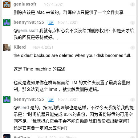
geniussoft
Nov 4, 2021
2
删除应该是 Mac 来做的，群晖应该只提供了一个文件共享
benny1985125
Nov 4, 2021
OP
3
@
geniussoft
我就有点担心会不会没给到删除权限？但是天才给
我的回复是等待就好。。
Kilerd
Nov 4, 2021
4
the oldest backups are deleted when your disk becomes full.
这是 Time machine 的描述
也就是说如果你在群晖里面给 TM 的文件夹设置了最高容量限
制，那么达到这个 limit ，就会触发删除逻辑。
benny1985125
Nov 4, 2021
OP
5
@
Kilerd
是的，按照我的理解也是这样，不过今天系统给我的提
示是：“时间机器只能完成 85%的备份，因为备份磁盘的可用空
间不足。”我就担心它会不会不能自动删除旧备份腾出新空间？
还是它需要一定的反应时间？
VpChris
Nov 5, 2021 via iPhone