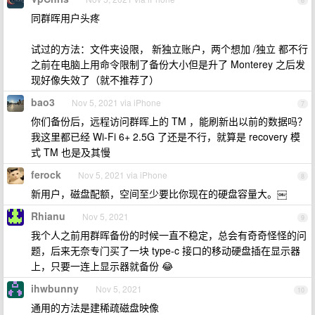
6
同群晖用户头疼
试过的方法：文件夹设限， 新独立账户，两个想加 /独立 都不行
之前在电脑上用命令限制了备份大小但是升了 Monterey 之后发
现好像失效了（就不推荐了）
bao3
Nov 5, 2021 via iPhone
7
你们备份后，远程访问群晖上的 TM ，能刷新出以前的数据吗？
我这里都已经 Wi-Fi 6+ 2.5G 了还是不行，就算是 recovery 模
式 TM 也是及其慢
ferock
Nov 5, 2021 via iPhone
8
新用户，磁盘配额，空间至少要比你现在的硬盘容量大。￼
Rhianu
Nov 5, 2021
9
我个人之前用群晖备份的时候一直不稳定，总会有奇奇怪怪的问
题，后来无奈专门买了一块 type-c 接口的移动硬盘插在显示器
上，只要一连上显示器就备份 😂
ihwbunny
Nov 5, 2021
10
通用的方法是建稀疏磁盘映像