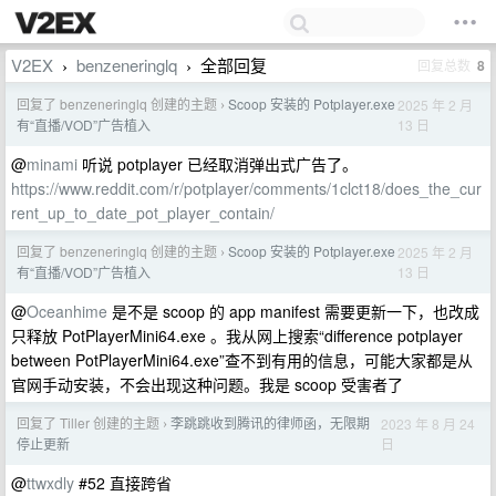
V2EX
benzeneringlq
全部回复
回复总数
8
›
›
回复了 benzeneringlq 创建的主题
Scoop 安装的 Potplayer.exe
2025 年 2 月
›
13 日
有“直播/VOD”广告植入
@
minami
听说 potplayer 已经取消弹出式广告了。
https://www.reddit.com/r/potplayer/comments/1clct18/does_the_cur
rent_up_to_date_pot_player_contain/
回复了 benzeneringlq 创建的主题
Scoop 安装的 Potplayer.exe
2025 年 2 月
›
13 日
有“直播/VOD”广告植入
@
Oceanhime
是不是 scoop 的 app manifest 需要更新一下，也改成
只释放 PotPlayerMini64.exe 。我从网上搜索“difference potplayer
between PotPlayerMini64.exe”查不到有用的信息，可能大家都是从
官网手动安装，不会出现这种问题。我是 scoop 受害者了
回复了 Tiller 创建的主题
李跳跳收到腾讯的律师函，无限期
2023 年 8 月 24
›
日
停止更新
@
ttwxdly
#52 直接跨省