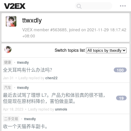
ttwxdly
V2EX member #563685, joined on 2021-11-29 18:17:42
+08:00
Switch topics list
健康
•
ttwxdly
全天耳鸣有什么办法吗？
100
Jan 31 • Lastly replied by
chen22
汽车
•
ttwxdly
最近去试驾了理想 L7。产品力和体验真的很不错，
19
但是现在原材料降价，害怕做韭菜。
Apr 18, 2023 • Lastly replied by
unmois
二手交易
•
ttwxdly
收一个天猫养车副卡。