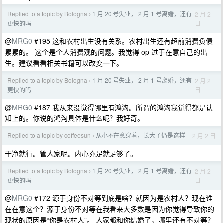
Replied to a topic by Bologna
1 月 20 号失业， 2 月 1 号离婚，还有
2 月 2
›
日
更快的吗
@
MRG0
#195 这和农村出生没有关系。农村出生还有超前消费负债
累累的。 这个是个人消费观的问题。我觉得 op 过于在意自己的出
生。建议看看相关书籍可以改变一下。
Replied to a topic by Bologna
1 月 20 号失业， 2 月 1 号离婚，还有
2 月 2
›
日
更快的吗
@
MRG0
#187 我从来没觉得哪里有鸿沟。所谓的鸿沟我觉得都是认
知上的。你说的鸿沟具体是什么呢？我好奇。
Replied to a topic by coffeesun
从小不在意穿着，长大了仍是这样
2 月 2 日
›
干净就行。管人家呢。内心充足就足够了。
Replied to a topic by Bologna
1 月 20 号失业， 2 月 1 号离婚，还有
2 月 2
›
日
更快的吗
@
MRG0
#172 源于身份不对等到底是啥？就因为是农村人？现在谁
在在意这个？源于身份不对等在我看来大多数是因为你觉得导致你的
现状的原因是“你是农村人”。 人家都和你结婚了，哪里还有不对等？