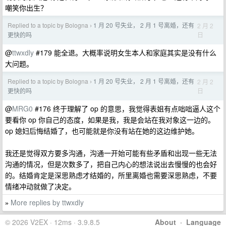
嘲笑你出生？
Replied to a topic by Bologna
1 月 20 号失业， 2 月 1 号离婚，还有
2 月 2
›
日
更快的吗
@
ttwxdly
#179 能全退。大概率说明女生本人和家庭其实是没有什么
大问题。
Replied to a topic by Bologna
1 月 20 号失业， 2 月 1 号离婚，还有
2 月 2
›
日
更快的吗
@
MRG0
#176 终于理解了 op 的意思，我觉得表姐有点咄咄逼人这个
要看你 op 你自己的态度，如果是我，我是会站在我对象这一边的。
op 媳妇后悔结婚了，也可能就是你没有站在她的这边维护她。
我还是觉得双方要多沟通，沟通一开始可能有些矛盾和出现一些无法
沟通的情况，但是次数多了，把自己内心的想法说出去慢慢的也会好
的。结婚肯定是深思熟虑才结婚的，所里离婚也需要深思熟虑，不要
情绪冲动就做了决定。
More replies by ttwxdly
»
© 2026 V2EX · 12ms · 3.9.8.5
About
·
Language