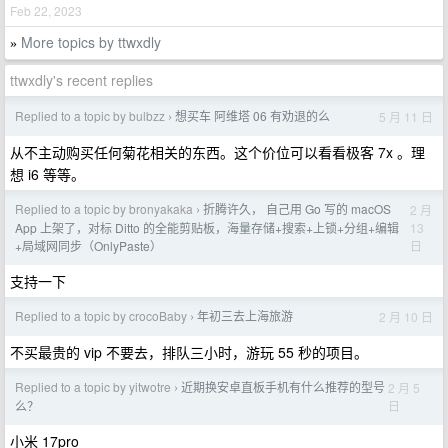
Feb 22, 2023
More topics by ttwxdly
»
ttwxdly's recent replies
Replied to a topic by bulbzz
想买车 阿维塔 06 有劝退的么
5 月 11 日
›
从不主动购买任何菊花相关的东西。这个价位可以看看极客 7x 。理
想 i6 等等。
Replied to a topic by bronyakaka
折腾许久， 自己用 Go 写的 macOS
2 月
›
13
App 上架了，对标 Ditto 的全能剪贴板，海量存储+搜索+上锁+分组+编辑
日
+局域网同步（OnlyPaste）
支持一下
Replied to a topic by crocoBaby
年初三去上海旅游
2 月 10 日
›
不买最贵的 vip 不要去，排队三小时，游玩 55 秒的项目。
Replied to a topic by yitwotre
近期换安卓直板手机有什么推荐的型号
2 月 5
›
日
么？
小米 17pro