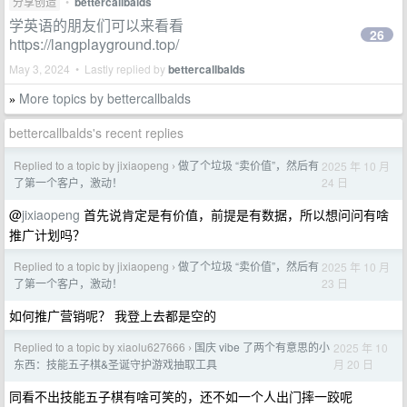
分享创造
•
bettercallbalds
学英语的朋友们可以来看看
26
https://langplayground.top/
May 3, 2024 • Lastly replied by
bettercallbalds
More topics by bettercallbalds
»
bettercallbalds's recent replies
Replied to a topic by jixiaopeng
做了个垃圾 “卖价值”，然后有
2025 年 10 月
›
24 日
了第一个客户，激动！
@
jixiaopeng
首先说肯定是有价值，前提是有数据，所以想问问有啥
推广计划吗？
Replied to a topic by jixiaopeng
做了个垃圾 “卖价值”，然后有
2025 年 10 月
›
23 日
了第一个客户，激动！
如何推广营销呢？ 我登上去都是空的
Replied to a topic by xiaolu627666
国庆 vibe 了两个有意思的小
2025 年 10
›
月 20 日
东西：技能五子棋&圣诞守护游戏抽取工具
同看不出技能五子棋有啥可笑的，还不如一个人出门摔一跤呢