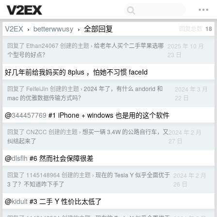
V2EX
betterwwusy
全部回复
回复总数
18
›
›
回复了 Ethan24067 创建的主题
给老年人买个二手苹果选哪
2025 年 10 月
›
23 日
个型号的好点？
好几年前给我妈买的 8plus ，怕她不习惯 faceId
回复了 FeifeiJin 创建的主题
2024 年了，有什么 andorid 和
2024 年 3 月
›
22 日
mac 的优雅数据传输方式吗？
@
344457769
#1 iPhone + windows 也是用的这个软件
回复了 CNZCC 创建的主题
想买一辆 3.4W 的公路自行车，又
2024 年 2 月
›
27 日
纠结起来了
@
dlsflh
#6 然而社会保障很差
回复了 1145148964 创建的主题
现在的 Tesla Y 似乎全面优于
2024 年 2 月
›
26 日
3 了？不知道咋下手了
@
kidult
#3 二手 Y 性价比太低了