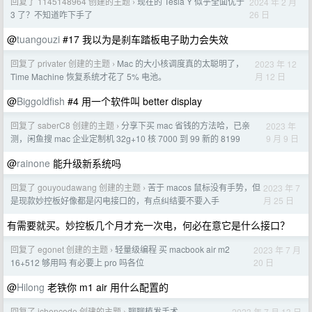
回复了 1145148964 创建的主题
现在的 Tesla Y 似乎全面优于
2024 年 2 月
›
26 日
3 了？不知道咋下手了
@
tuangouzi
#17 我以为是刹车踏板电子助力会失效
回复了 privater 创建的主题
Mac 的大小核调度真的太聪明了，
2023 年 12
›
月 12 日
Time Machine 恢复系统才花了 5% 电池。
@
Biggoldfish
#4 用一个软件叫 better display
回复了 saberC8 创建的主题
分享下买 mac 省钱的方法哈，已亲
2023 年
›
9 月 9 日
测，闲鱼搜 mac 企业定制机 32g+10 核 7000 到 99 新的 8199
@
rainone
能升级新系统吗
回复了 gouyoudawang 创建的主题
苦于 macos 鼠标没有手势，但
2023 年 7
›
月 25 日
是现款妙控板好像都是闪电接口的，有点纠结要不要入手
有需要就买。妙控板几个月才充一次电，何必在意它是什么接口？
回复了 egonet 创建的主题
轻量级编程 买 macbook air m2
2023 年 7 月
›
20 日
16+512 够用吗 有必要上 pro 吗各位
@
Hilong
老铁你 m1 air 用什么配置的
回复了 jchencode 创建的主题
聊聊植发手术
2023 年 7 月 13 日