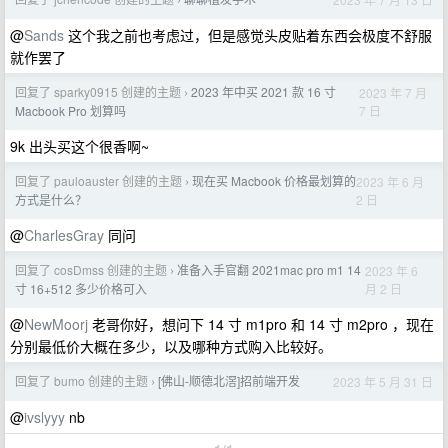
›
@
Sands
这个我之前也考虑过，但是感觉头皮贴着东西会极度不舒服
就作罢了
回复了 sparky0915 创建的主题
2023 年中买 2021 款 16 寸
2023 年 7 月
›
7 日
Macbook Pro 划算吗
9k 出头买这个很香啊~
回复了 pauloauster 创建的主题
现在买 Macbook 价格最划算的
2023 年 6 月
›
2 日
方式是什么？
@
CharlesGray
同问
回复了 cosDmss 创建的主题
准备入手官翻 2021mac pro m1 14
2023 年 6
›
月 2 日
寸 16+512 多少价格可入
@
NewMoorj
老哥你好，想问下 14 寸 m1pro 和 14 寸 m2pro ，现在
分别最低价大概在多少，以及哪种方式购入比较好。
回复了 bumo 创建的主题
[佛山-顺德北滘]招前端开发
2023 年 5 月 31 日
›
@
ivslyyy
nb