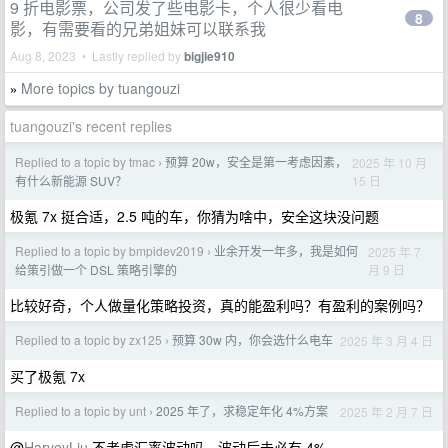
9 折电影票，公司发了些电影卡，个人很少看电
8
影，有需要看的兄弟姐妹可以联系我
Aug 8, 2023 • Lastly replied by
bigjie910
More topics by tuangouzi
»
tuangouzi's recent replies
Replied to a topic by tmac
预算 20w，安全是第一考虑因素，
2025 年 10 月
›
15 日
有什么新能源 SUV？
极氪 7x 挺合适，2.5 吨的车，你猜为啥中，安全这块没问题
Replied to a topic by bmpidev2019
业余开发一年多，我是如何
2025 年 7
›
月 9 日
给策引做一个 DSL 策略引擎的
比较好奇，个人做量化策略投资，真的能盈利吗？有盈利的案例吗？
Replied to a topic by zx125
预算 30w 内，你会选什么电车
2025 年 3 月 4 日
›
买了极氪 7x
Replied to a topic by unt
2025 年了，求稳定年化 4%方案
2025 年 2 月 7 日
›
@
HarveyLiu
不考虑汇率波动吗，波动后未必有 4%