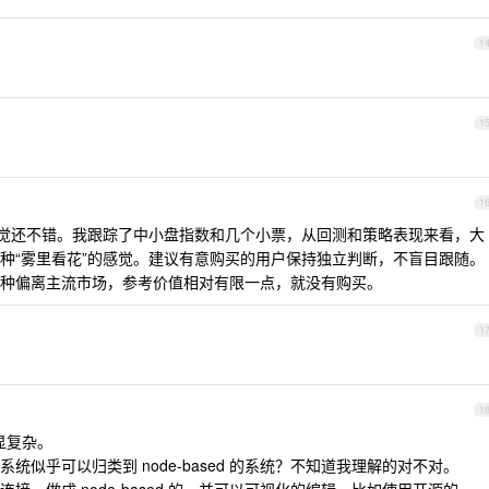
1
1
1
感觉还不错。我跟踪了中小盘指数和几个小票，从回测和策略表现来看，大
种“雾里看花”的感觉。建议有意购买的用户保持独立判断，不盲目跟随。
种偏离主流市场，参考价值相对有限一点，就没有购买。
1
1
仍显复杂。
似乎可以归类到 node-based 的系统？不知道我理解的对不对。