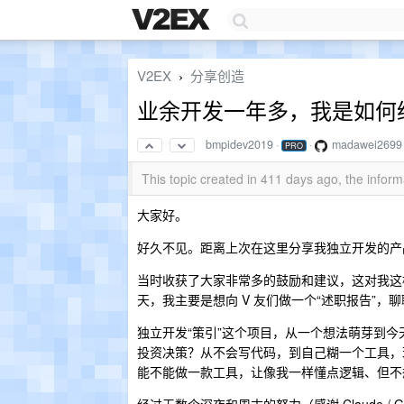
V2EX
分享创造
›
业余开发一年多，我是如何给
bmpidev2019
·
·
madawei2699
PRO
This topic created in 411 days ago, the info
大家好。
好久不见。距离上次在这里分享我独立开发的产
当时收获了大家非常多的鼓励和建议，这对我这
天，我主要是想向 V 友们做一个“述职报告”
独立开发“策引”这个项目，从一个想法萌芽到
投资决策？从不会写代码，到自己糊一个工具，现
能不能做一款工具，让像我一样懂点逻辑、但不