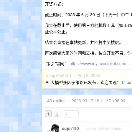
开奖方式：
截止时间：2025 年 6 月 30 日（下周一）中午 1
我会在截止后，使用第三方随机数工具（如 a-rand
证公平公正。
结果会直接在本帖更新，并回复中奖楼层。
再次感谢大家的时间和支持，独立开发不易，你
“策引”官网：
https://www.myinvestpilot.com/
Supplement 1 ·
Aug 8, 2025
AI 大模型多因子策略已发布，欢迎围观：
https
145 replies
•
2026-03-17 16:11:37 +08:00
1
2
sujin190
Jun 23, 2025 via Android