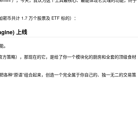
/ Gemini ），今天，我认为这个工具最核心、最能体现它灵魂的功能，终于
密币共计 1.7 万个股票及 ETF 标的）：
ngine) 上线
能。
（官方策略），那现在的它，是给了你一个模块化的厨房和全套的顶级食材
把各种“原语”组合起来，创造一个完全属于你自己的、独一无二的交易策