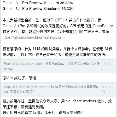
Gemini-3.1-Pro-Preview Multi-turn 38.33%
Gemini-3.1-Pro-Preview Structured 33.33%
本以为新模型会好一些，但似乎 GPT5.4 并没有什么提升，而
Gemini3.1Pro 多轮测试的效果是更好的。API 使用的是 OpenRouter
官方 API 。有可能是排盘的差异（我不知道我用的库准不准，来源：
https://github.com/china-testing/bazi
）
很有意思的、针对 LLM 的测试角度。从我个人经验看，在使用 AI 做
推理前，可以让它回答自己过去的事，这也是测试准确性的方法。
Replied to a topic by idoubi
开源 WeClaw，让微信 ClawBot 接入任
3 月 24
›
日
意 Agent
@
Mzs
成功了，感谢！
Replied to a topic by sweeyeah
给 AI 写一个微信公众号文章反爬的
3 月 23
›
日
skill 到底有没有意义？
我之前缓存过一些微信公众号文章，用 cloudflare workers 做的，效
果还不错，没有遇到反爬。
最近用自己的真实 ip 跑，几十几百篇都没啥问题？