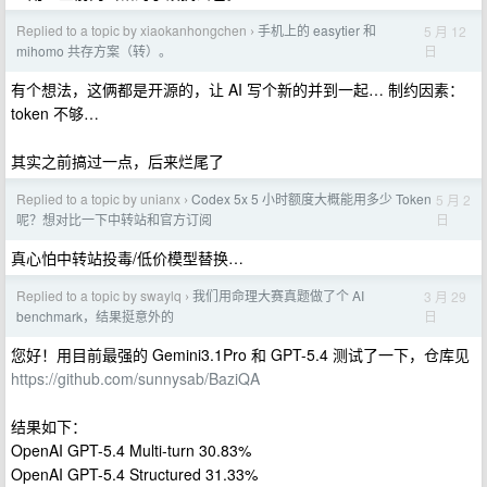
Replied to a topic by xiaokanhongchen
手机上的 easytier 和
5 月 12
›
日
mihomo 共存方案（转）。
有个想法，这俩都是开源的，让 AI 写个新的并到一起… 制约因素：
token 不够…
其实之前搞过一点，后来烂尾了
Replied to a topic by unianx
Codex 5x 5 小时额度大概能用多少 Token
5 月 2
›
日
呢？想对比一下中转站和官方订阅
真心怕中转站投毒/低价模型替换…
Replied to a topic by swaylq
我们用命理大赛真题做了个 AI
3 月 29
›
日
benchmark，结果挺意外的
您好！用目前最强的 Gemini3.1Pro 和 GPT-5.4 测试了一下，仓库见
https://github.com/sunnysab/BaziQA
结果如下：
OpenAI GPT-5.4 Multi-turn 30.83%
OpenAI GPT-5.4 Structured 31.33%