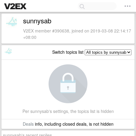
sunnysab
V2EX member #390638, joined on 2019-03-08 22:14:17
+08:00
Switch topics list
Per sunnysab's settings, the topics list is hidden
Deals
info, including closed deals, is not hidden
sunnysab's recent replies