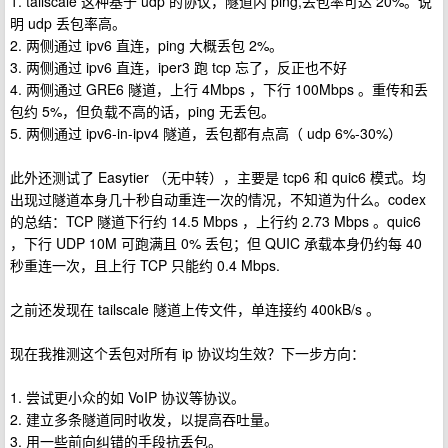
1. tailscale 这种基于 udp 的协议，隧道内 ping,丢包率可达 20%。说
明 udp 丢包率高。
2. 两侧通过 ipv6 直连，ping 大概丢包 2%。
3. 两侧通过 ipv6 直连，iper3 跑 tcp 忘了，反正也不好
4. 两侧通过 GRE6 隧道，上行 4Mbps ，下行 100Mbps 。重传和丢
包约 5%，但负载不高的话，ping 无丢包。
5. 两侧通过 ipv6-in-ipv4 隧道，丢包都有点高（ udp 6%-30%）
此外还测试了 Easytier （无中转），主要是 tcp6 和 quic6 模式。均
出现过隧道本身几十秒自动重连一次的情况，不知道为什么。codex
的总结：TCP 隧道下行约 14.5 Mbps ，上行约 2.73 Mbps 。quic6
，下行 UDP 10M 可跑满且 0% 丢包；但 QUIC 承载本身仍约每 40
秒重连一次，且上行 TCP 只能约 0.4 Mbps.
之前还发现在 tailscale 隧道上传文件，单连接约 400kB/s 。
现在我推测这个丢包对所有 ip 协议均生效？下一步方向：
1. 尝试更小众的如 VoIP 协议等协议。
2. 建立多条隧道同时收发，以提高吞吐量。
3. 用一些前向纠错的手段抗丢包。