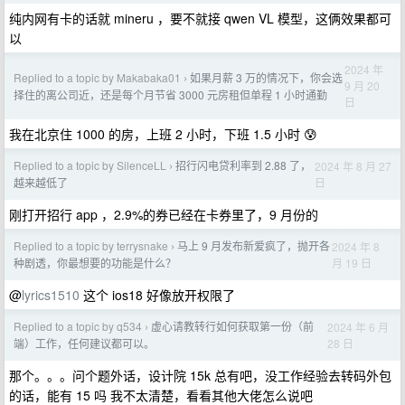
纯内网有卡的话就 mineru ，要不就接 qwen VL 模型，这俩效果都可
以
2024 年
Replied to a topic by Makabaka01
如果月薪 3 万的情况下，你会选
›
9 月 20
择住的离公司近，还是每个月节省 3000 元房租但单程 1 小时通勤
日
我在北京住 1000 的房，上班 2 小时，下班 1.5 小时 😰
Replied to a topic by SilenceLL
招行闪电贷利率到 2.88 了，
2024 年 8 月 27
›
日
越来越低了
刚打开招行 app ，2.9%的券已经在卡券里了，9 月份的
Replied to a topic by terrysnake
马上 9 月发布新爱疯了，抛开各
2024 年 8
›
月 19 日
种剧透，你最想要的功能是什么？
@
lyrics1510
这个 ios18 好像放开权限了
Replied to a topic by q534
虚心请教转行如何获取第一份（前
2024 年 6 月
›
28 日
端）工作，任何建议都可以。
那个。。。问个题外话，设计院 15k 总有吧，没工作经验去转码外包
的话，能有 15 吗 我不太清楚，看看其他大佬怎么说吧