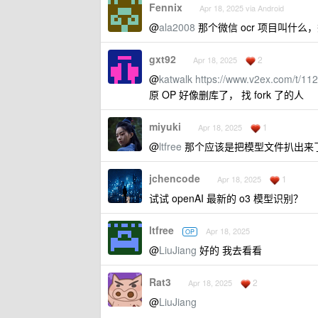
Fennix
Apr 18, 2025 via Android
@
ala2008
那个微信 ocr 项目叫什么
gxt92
2
Apr 18, 2025
@
katwalk
https://www.v2ex.com/t/11
原 OP 好像删库了， 找 fork 了的人
miyuki
1
Apr 18, 2025
@
ltfree
那个应该是把模型文件扒出来
jchencode
1
Apr 18, 2025
试试 openAI 最新的 o3 模型识别？
ltfree
Apr 18, 2025
OP
@
LiuJiang
好的 我去看看
Rat3
2
Apr 18, 2025
@
LiuJiang