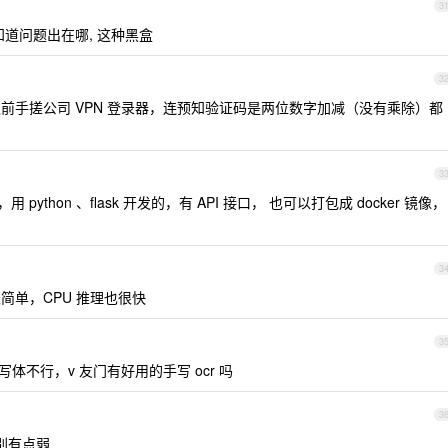
3
不知道问题出在哪, 这种黑盒
3
前手搓公司 VPN 登录器，连预知验证码是两位数字加减（没有乘除）都
3
ython 、flask 开发的，有 API 接口， 也可以打包成 docker 镜像，
3
部署很简单，CPU 推理也很快
3
手写体不行，v 友门有好用的手写 ocr 吗
3
文识别有点弱