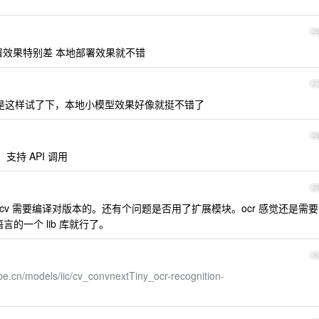
2
部署效果特别差 本地部署效果就不错
2
是这样试了下，本地小模型效果好像就挺不错了
2
支持 API 调用
2
pencv 需要编译对版本的。还有个问题是否用了扩展模块。ocr 感觉还是需要
的一个 lib 库就行了。
3
pe.cn/models/iic/cv_convnextTiny_ocr-recognition-