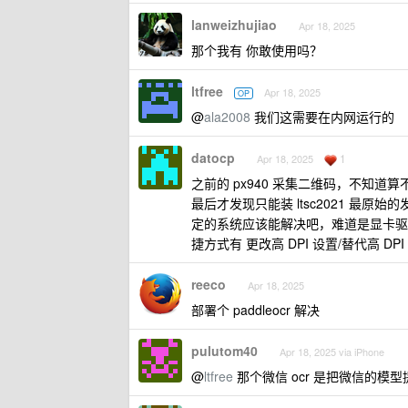
lanweizhujiao
Apr 18, 2025
那个我有 你敢使用吗？
ltfree
Apr 18, 2025
OP
@
ala2008
我们这需要在内网运行的
datocp
1
Apr 18, 2025
之前的 px940 采集二维码，不知道算不算 
最后才发现只能装 ltsc2021 
定的系统应该能解决吧，难道是显卡驱动
捷方式有 更改高 DPI 设置/替代高 D
reeco
Apr 18, 2025
部署个 paddleocr 解决
pulutom40
Apr 18, 2025 via iPhone
@
ltfree
那个微信 ocr 是把微信的模