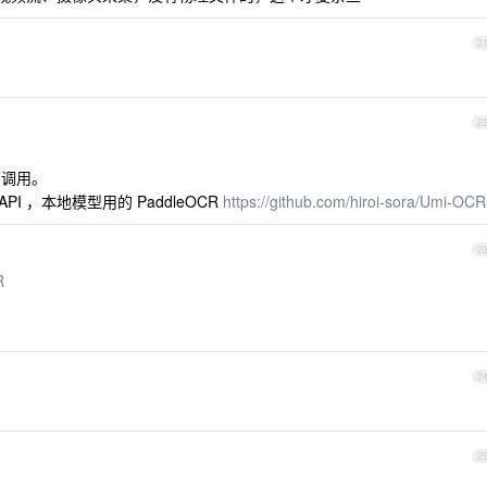
2
2
n 调用。
fulAPI ，本地模型用的 PaddleOCR
https://github.com/hiroi-sora/Umi-OCR
2
R
2
2