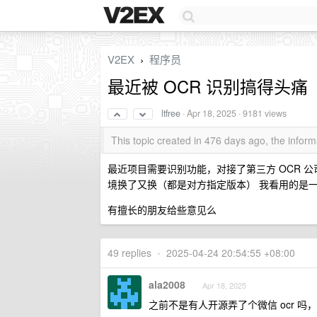
V2EX
程序员
›
最近被 OCR 识别搞得头痛
ltfree
·
Apr 18, 2025
· 9181 views
This topic created in 476 days ago, the info
最近项目需要识别功能，对接了第三方 OCR 公
境换了又换（都是对方指定版本） 我看用的是一些 
有擅长的朋友给些意见么
49 replies
•
2025-04-24 20:54:55 +08:00
ala2008
Apr 18, 2025
之前不是有人开源弄了个微信 ocr 吗