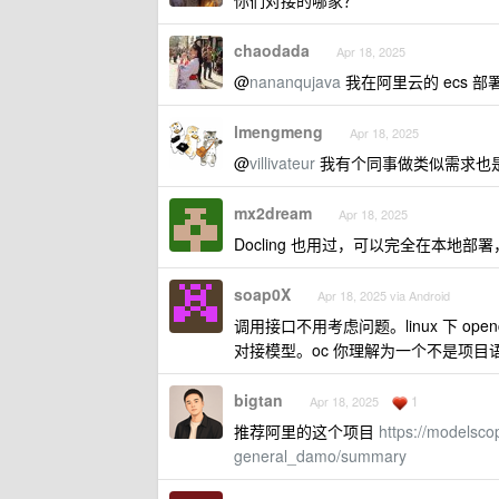
你们对接的哪家？
chaodada
Apr 18, 2025
@
nananqujava
我在阿里云的 ecs 
lmengmeng
Apr 18, 2025
@
villivateur
我有个同事做类似需求也
mx2dream
Apr 18, 2025
Docling 也用过，可以完全在本地部署，
soap0X
Apr 18, 2025 via Android
调用接口不用考虑问题。linux 下 o
对接模型。oc 你理解为一个不是项目语言
bigtan
1
Apr 18, 2025
推荐阿里的这个项目
https://modelsco
general_damo/summary