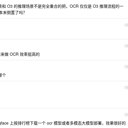
和 O3 的推理场景不是完全重合的把，OCR 仅仅是 O3 推理流程的一
全本末倒置了吗？
1
1
，用来做 OCR 效率挺高的
1
哪个
1
1
ingface 上按排行榜下载一个 ocr 模型或者多模态大模型部署，效果很好的