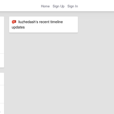
Home
Sign Up
Sign In
liuzhedash's recent timeline
updates