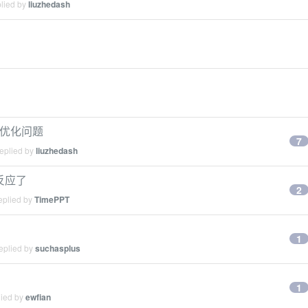
plied by
liuzhedash
语句优化问题
7
replied by
liuzhedash
没反应了
2
eplied by
TimePPT
1
eplied by
suchasplus
1
lied by
ewfian