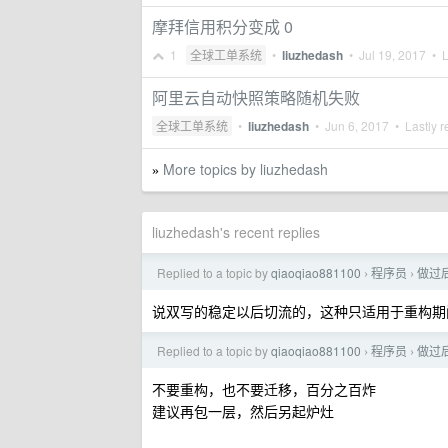
摩拜信用积分变成 0
1
全球工单系统
•
liuzhedash
•
Jul 19, 2017
• L
阿里云自动快照策略随机失败
全球工单系统
•
liuzhedash
•
Jun 6, 2017
• Lastly r
More topics by liuzhedash
»
liuzhedash's recent replies
Replied to a topic by
qiaoqiao881100
程序员
做过
›
›
说双写的稳定以后切流的，这种只适用于重构期
Replied to a topic by
qiaoqiao881100
程序员
做过
›
›
不要重构，也不要迁移，百分之百炸
建议再包一层，然后另起炉灶