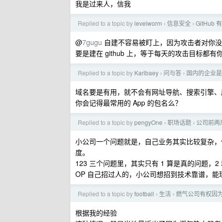
我是过来人，信我
Replied to a topic by
levelworm
信息安全
GitHub
›
›
@
7gugu
自建不容易被盯上，因为攻击者对你没兴
要是建在 github 上，等于每天的攻击目标都有
Replied to a topic by
Karlbaey
问与答
国内的企业是
›
›
域名要是有用，就不会有网址导航、搜索引擎、
你会记得最常用的 App 的包名么？
Replied to a topic by
pengyOne
职场话题
公司前两
›
›
小公司一个问题就是，自己业务其实比较复杂，但
度。
123 三个问题里，其实只有 1 算是真的问题，
OP 自己招过人的，小公司想招到技术靠谱，
Replied to a topic by
football
生活
燃气公司有权因为
›
›
根据我的经验