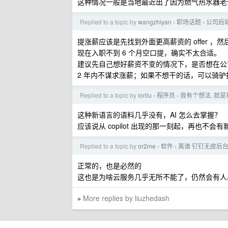
这种情况一般是当地最近出了因为燃气热水器老
Replied to a topic by
wangzhiyan
职场话题
公司后
›
›
提涨薪应该是先找到外面更高薪资的 offer ，然后
现在入职不到 6 个月空口提，确实不太合适。
建议先自己想好薪资不变的情况下，是否想在公
2 年内不谋求涨薪；如果不想干的话，可以骑
Replied to a topic by
iorilu
程序员
我有个想法, 就
›
›
这种新语言的语料几乎没有，AI 怎么去掌握？
应该说从 copilot 出现的那一刻起，再也不
Replied to a topic by
or2me
软件
离谱 钉钉无故后
›
›
正常的，也是必然的
这也是为啥云服务几乎无所不能了，仍然会有人
More replies by liuzhedash
»