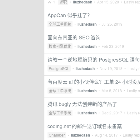
1
求职
•
liuzhedash
•
Apr 15, 2020
• Lastly re
AppCan 似乎挂了？
全球工单系统
•
liuzhedash
•
Jul 25, 2019
面向东南亚的 SEO 咨询
搜索引擎优化
•
liuzhedash
•
Feb 23, 2019
请教一个逆地理编码的 PostgresSQL 
PostgreSQL
•
liuzhedash
•
Nov 19, 2018
• Lastly 
有百度云 ai 的小伙伴么？工单 24 小时
全球工单系统
•
liuzhedash
•
Mar 8, 2018
• Lastly r
腾讯 bugly 无法创建新的产品了
全球工单系统
•
liuzhedash
•
Dec 2, 2017
• Lastly r
coding.net 的邮件退订域名未备案
Chamber
•
liuzhedash
•
Aug 14, 2017
• Lastly rep