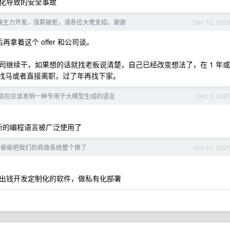
化导致的安全事故
端主力开发，涨薪被拒，请各位大佬支招，谢谢
Dec 12, 202
再拿着这个 offer 和公司谈。
司继续干，如果想的话就找老板说清楚，自己已经改变想法了，在 1 年或
驴找马或者直接离职，过了年再找下家。
是现在应该发明一种专用于大模型生成的语言
Dec 5, 202
会有新的编程语言被广泛使用了
台偷偷把我们的商旅系统整个换了
Nov 20, 202
出钱开发定制化的软件，做私有化部署