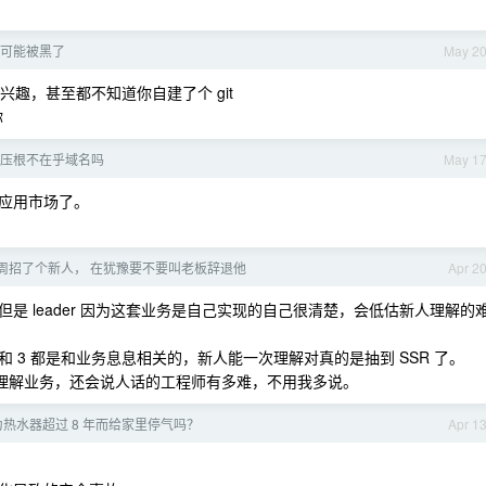
 有可能被黑了
May 2
趣，甚至都不知道你自建了个 git
你
压根不在乎域名吗
May 1
应用市场了。
周招了个新人， 在犹豫要不要叫老板辞退他
Apr 2
是 leader 因为这套业务是自己实现的自己很清楚，会低估新人理解的
2 和 3 都是和业务息息相关的，新人能一次理解对真的是抽到 SSR 了。
能理解业务，还会说人话的工程师有多难，不用我多说。
热水器超过 8 年而给家里停气吗？
Apr 1