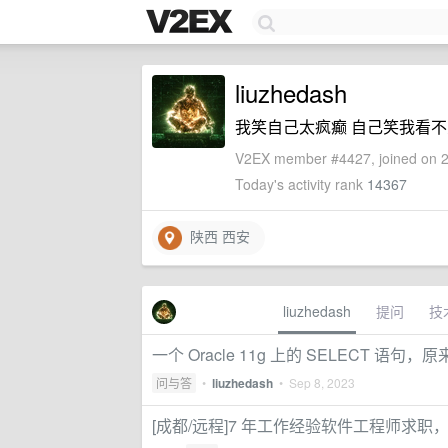
liuzhedash
我笑自己太疯癫 自己笑我看不
V2EX member #4427, joined on 2
Today's activity rank
14367
陕西 西安
liuzhedash
提问
技
一个 Oracle 11g 上的 SELECT 语句，原
问与答
•
liuzhedash
•
Sep 8, 2023
[成都/远程]7 年工作经验软件工程师求职，最