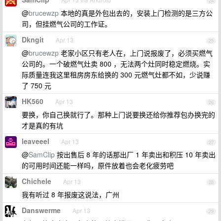
24
@
brucewzp
本地的真是外包出去的，安装上门检测的是三方公
司，但挂燃气公司的工作证。
Dkngit
Apr 13
25
@
brucewzp
老家小区只有老人在，上门说报废了，必须买燃气
公司的。一个破燃气灶卖 800 ，无法两个灶同时稳定燃烧。实
际质量连我这里租房房东给换的 300 元燃气灶都不如，少说赚
了 750 元
HK560
Apr 13
26
要换，你自己换就行了。那种上门说要换还给你推荐包办换完的
才是真的有坑
leaveeel
Apr 13
27
@
SamClip
按出售后 8 年的话那出厂 1 年卖出和积压 10 年卖出
的可用时间还能一样吗，原件放着也会老化疲劳吧
Chichele
Apr 13
28
我有听过 8 年报废这说法，广州
Danswerme
Apr 13
29