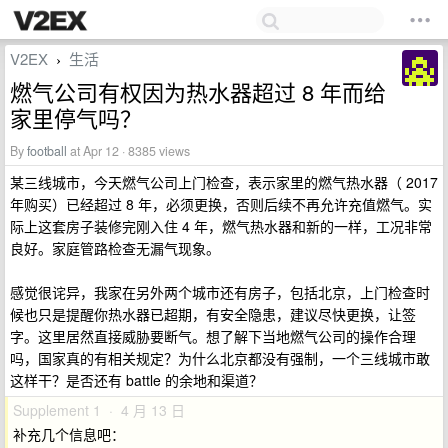
V2EX
生活
›
燃气公司有权因为热水器超过 8 年而给
家里停气吗？
By
football
at Apr 12 · 8385 views
某三线城市，今天燃气公司上门检查，表示家里的燃气热水器（ 2017
年购买）已经超过 8 年，必须更换，否则后续不再允许充值燃气。实
际上这套房子装修完刚入住 4 年，燃气热水器和新的一样，工况非常
良好。家庭管路检查无漏气现象。
感觉很诧异，我家在另外两个城市还有房子，包括北京，上门检查时
候也只是提醒你热水器已超期，有安全隐患，建议尽快更换，让签
字。这里居然直接威胁要断气。想了解下当地燃气公司的操作合理
吗，国家真的有相关规定？为什么北京都没有强制，一个三线城市敢
这样干？是否还有 battle 的余地和渠道？
Supplement 1 · 4 月 13 日
补充几个信息吧：