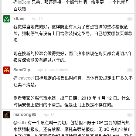
@
InDom
兄弟，那还是换一个燃气灶吧，命重要，一个也就几
百块钱
xlLee
Apr 13
35
我觉得当地做的好，这样防止有人为了省点钱搞的整栋楼很危
险，强制停气有没有上门给你装指定型号，自己想要哪款买哪款
呗。
现在换新的控温会做得更好，而且热水器现在购买都会说明八年
报废保修期没有超过八年的。
SamClip
Apr 13 via Android
36
@
leaveeel
国标规定的按售出时间算。具体有没规定出厂多久不
让卖不清楚。
刚看我家的燃气热水器，出厂日期：2018 年 4 月 12 日。什么
时候安装上使用的不清楚。但是让马上换是不存在的。
marcong95
Apr 13
37
@
kidtx
有一个喷点叫一刀切，包括但不限于 OP 提到的燃气热
水器强制报废，还有禁摩、摩托车强制报废、无 3C 充电宝禁止
上飞机等。也不知道你们持这种观点的是不是也会对上述一刀切