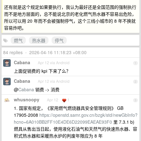
还有就是这个规定如果要执行，我认为最好还是全国范围的强制执行
而不是地方层面的，总不能说北京的老化燃气热水器不容易出危险，
所以可以用 20 年而不会被强制停气，这个三线小城市的 8 年不换就
容易炸吧。
燃气
热水器
停气
84 replies
•
2026-04-16 11:18:23 +08:00
Cabana
Apr 12 via Android
1
上面促销费的 kpi 下来了么？
Cabana
Apr 12 via Android
2
@
Cabana
销费 -> 消费
whusnoopy
Apr 12
1
3
1. 国家有规定，《家用燃气燃烧器具安全管理规则》 GB
17905-2008
https://openstd.samr.gov.cn/bzgk/std/newGbInfo?
hcno=6A010BB2FF10E4DE6D22099EAEAE93F0
里 7.3.1 b)
燃具从售出当日起，使用液化石油气和天然气的快速热水器、容
积式热水器和采暖热水炉的判废年限应为 8 年