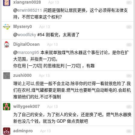
xiangran0028
Apr 13
61
@
erwin985211
问题是强制让居民更换，这个必须得有法律支
持，不然它哪来这个权利？
Mystery0
Apr 13
62
@
woodfizky
#54 刚看完，太离谱了
DigitaIOcean
Apr 13
63
@
marcong95
本来就单独煤气热水器这个事在讨论，是你在扩
大范围，并指责一刀切。
你在用 [一刀切] 的思维批判 [一刀切] ，有趣
zushi000
Apr 13
64
理论上可以,但是一般不会主动.除非你的烂得一看就很危险了.我
们在农村,煤气罐都要定期查.燃气灶也要断气自动断电的.会趁机
推销他们的灶,不过不强制
willygeek007
Apr 13
65
为了自己的安全，为了别人的安全，还是换了吧。燃气热水器换
新也没几个钱，就当为 GDP 做点贡献吧
adminpro
Apr 13
66