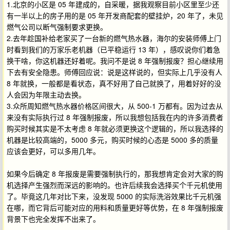
1.北京的小区是 05 年建成的，自采暖，据我观察目前小区里至少还
有一半以上的房子用的是 05 年开发商配套的壁挂炉，20 年了，未见
燃气公司以断气强制要求更换。
2.去年趁国补给老家买了一台新的燃气热水器，海尔的安装师傅上门
时看到我们的万家乐老机器（已平稳运行 13 年），感叹说你们着急
换干啥，你这机器还好着呢。我问不是说 8 年强制报废？担心继续用
下去有安全隐患。师傅回应说：说是这样说的，但实际上几乎没有人
8 年就换，一般都是看状态，真不好用了自己就换了，用着好好的没
人会因为年限主动去换。
3.众所周知燃气热水器价格区间很大，从 500-1 万都有。因为过去从
来没有实际执行过 8 年强制报废，所以我想包括我在内的许多消费者
购买时候其实是不太考虑 8 年就必须更换这个逻辑的，所以我选择的
机器是比较高端的，5000 多元，购买时候的心态是 5000 多的质量
应该会更好，可以多用几年。
如果今后确定 8 年报废是需要强制执行的，那我想肯定会对大家的购
机选择产生强烈而深远的影响的。也许后续我会选择买个千元机使用
了。毕竟这几年对比下来，没发现 5000 的实际洗浴效果比千元机强
在哪，而它背后可能对应的用料和质量更好等优势，在 8 年强制报废
背景下也完全发挥不出来了。