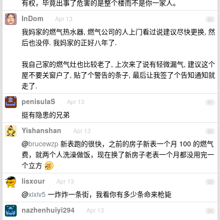
有权，毕竟出事了危害的是整个楼而不是你一家人。
InDom
Apr 13
30
我妈家的燃气热水器, 燃气公司的人上门看过说建议尽快更换, 然
后也没停. 我妈家的正好八年了.
我自己家的燃气灶也比较老了, 上次来了说有轻微漏气, 建议这个
屋不要关窗户了, 贴了个警告的条子, 最后让我签了个告知通知就
走了.
penisulaS
Apr 13
31
挺有隐患的兄弟
Yishanshan
Apr 13
32
@
brucewzp
新表跑的很快，之前的房子新表一个月 100 的燃气
费，就两个人洗澡做饭，现在换了新房子老表一个月都没用完一
个立方
lisxour
Apr 13
33
@
xixiv5
一炸炸一条街，我看你有多少条命来枪毙
nazhenhuiyi294
Apr 13
34