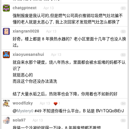
chatgptnext
Apr 13
51
强制报废是我认可的,但是燃气公司高价推销垃圾燃气灶坑骗不
懂的老人就是太恶心了, 我上次回家才发现燃气灶怎么都换了
xiangran0028
Apr 13
52
好奇，楼上都是 8 年换热水器的？老小区里面十几年了也没人换
过。
xiaoyuesanshui
Apr 13
53
就自来水那个硬度，烧八年热水，里面都会被水垢堵的妈都不认
识了
就挺恶心的
而且这个你还没办法清洗
结了大量水垢之后，热效率也会下降，你用着也不如新的好
woodfizky
Apr 13
1
54
@
Mystery0
#49 不知道你看什么平台，B 站是 BV1TQQoBiErJ
sola97
Apr 13
55
我装一个冷凝炉就得一万块，8 年报废想都不敢想