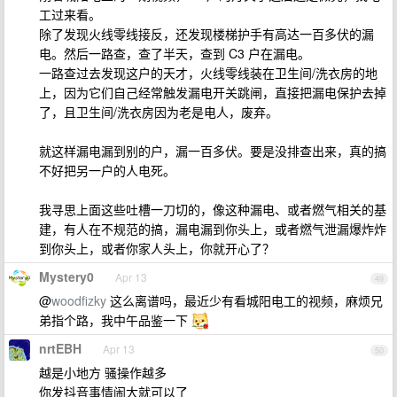
工过来看。
除了发现火线零线接反，还发现楼梯护手有高达一百多伏的漏
电。然后一路查，查了半天，查到 C3 户在漏电。
一路查过去发现这户的天才，火线零线装在卫生间/洗衣房的地
上，因为它们自己经常触发漏电开关跳闸，直接把漏电保护去掉
了，且卫生间/洗衣房因为老是电人，废弃。
就这样漏电漏到别的户，漏一百多伏。要是没排查出来，真的搞
不好把另一户的人电死。
我寻思上面这些吐槽一刀切的，像这种漏电、或者燃气相关的基
建，有人在不规范的搞，漏电漏到你头上，或者燃气泄漏爆炸炸
到你头上，或者你家人头上，你就开心了？
Mystery0
Apr 13
49
@
woodfizky
这么离谱吗，最近少有看城阳电工的视频，麻烦兄
弟指个路，我中午品鉴一下
nrtEBH
Apr 13
50
越是小地方 骚操作越多
你发抖音事情闹大就可以了