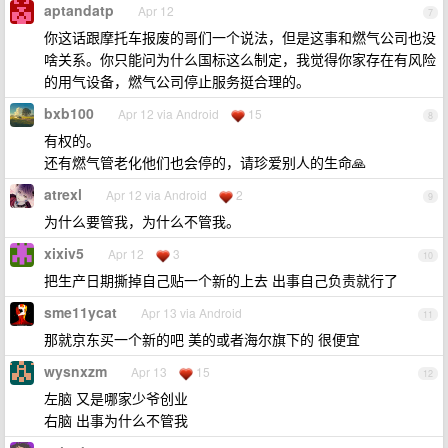
aptandatp
Apr 12
7
你这话跟摩托车报废的哥们一个说法，但是这事和燃气公司也没
啥关系。你只能问为什么国标这么制定，我觉得你家存在有风险
的用气设备，燃气公司停止服务挺合理的。
bxb100
Apr 12 via Android
15
8
有权的。
还有燃气管老化他们也会停的，请珍爱别人的生命🙏
atrexl
Apr 12 via Android
2
9
为什么要管我，为什么不管我。
xixiv5
Apr 12
3
10
把生产日期撕掉自己贴一个新的上去 出事自己负责就行了
sme11ycat
Apr 13 via Android
11
那就京东买一个新的吧 美的或者海尔旗下的 很便宜
wysnxzm
Apr 13
15
12
左脑 又是哪家少爷创业
右脑 出事为什么不管我