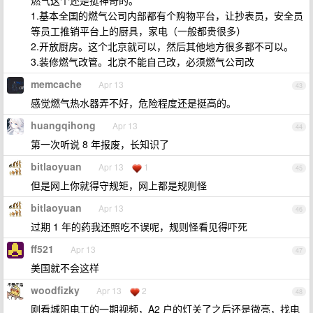
燃气这个还是挺神奇的。
1.基本全国的燃气公司内部都有个购物平台，让抄表员，安全员
等员工推销平台上的厨具，家电（一般都贵很多）
2.开放厨房。这个北京就可以，然后其他地方很多都不可以。
3.装修燃气改管。北京不能自己改，必须燃气公司改
memcache
Apr 13
43
感觉燃气热水器弄不好，危险程度还是挺高的。
huangqihong
Apr 13
44
第一次听说 8 年报废，长知识了
bitlaoyuan
Apr 13
1
45
但是网上你就得守规矩，网上都是规则怪
bitlaoyuan
Apr 13
46
过期 1 年的药我还照吃不误呢，规则怪看见得吓死
ff521
Apr 13
47
美国就不会这样
woodfizky
Apr 13
2
48
刚看城阳电工的一期视频，A2 户的灯关了之后还是微亮，找电