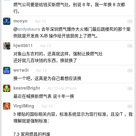
燃气公司要是给钱买新燃气灶，别说 8 年，我一年换 8 次都
行。
mooyo
Apr 13
77
@
andyskaura
去年深圳燃气爆炸大火堵门最后跳楼死的那个案
例就是开发商 XJB 操作给开放厨房上了燃气。
hjw45611
Apr 13
78
对象山东农村的，还真就这样，强制让换燃气灶
还好就几百块钱的东西，换就换了
we1w3i
Apr 13
79
换一个吧，这真是为自己着想应该换
kestrelBright
Apr 13 via iPhone
80
最近在喊换新燃气表 说十年一换
VirgilMing
Apr 13
81
3 楼贴的国标相关内容，标准系统显示为现行标准，且没/T ，我
理解就是强制标准：
7.3 家用燃具的判废