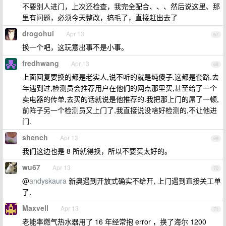
不要别人进门，上次还检查，我完全配合、、、然后说这里、那
里有问题，必须今天整改，搞毛了，直接赶出去了
drogohui
Apr 13
67
换一个吧，这玩意出事不是小事。
fredhwang
Apr 13
68
上面回复要换的都是老实人,说不听的就是纯傻子.这都是套路.去
年遇到过,检测员会推荐用户在他们的网点那里买,甚至给了一个
卖电器的传单,去买的话就说是他推荐的.我把那上门的屌了一顿,
前阵子另一个检测员又上门了,我直接说没啥好检测的,不让他进
门.
shench
Apr 13
69
我们这边也是 8 所就得换，所以不要买太好的。
wu67
Apr 13
70
@
andyskaura
新奥遇到开放式确实不给开, 上门遇到直接关工单
了.
Maxvell
Apr 13
71
老能率燃气热水器用了 16 年经常抱 error ，换了海尔 1200