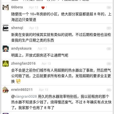
66beta
Apr 13
1
56
随便找一个 10+年房龄的小区，绝大部分家庭都是超 8 年的，上
海这边只查管道
shenqi
Apr 13
57
新奥在安装的时候其实就有类似的说明，不过后期检查他也没检
查我的生产日期之类的东西
andyskaura
Apr 13
58
明面上，开放式厨房还不让通燃气呢
zhengfan2016
Apr 13
59
会不会是之前你们城市有人用超期的热水器出了事故，然后燃气
公司赔了钱，之后就要求所有检查人员，发现超期的要求业主更
换
erwin985211
Apr 13
60
@
xiangran0028
用久的热水器效率特别低，我以前租房的那个
热水器不知道多少钱了，烧得慢还废气。不过 8 年确实有点太快
了。我家那个也用了 8 年了