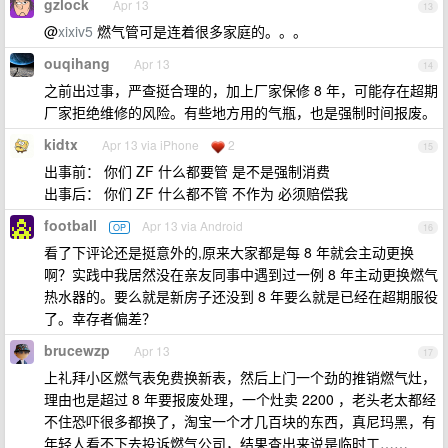
gzlock
Apr 13
13
@
xixiv5
燃气管可是连着很多家庭的。。。
ouqihang
Apr 13
14
之前出过事，严查挺合理的，加上厂家保修 8 年，可能存在超期
厂家拒绝维修的风险。有些地方用的气瓶，也是强制时间报废。
kidtx
Apr 13 via iPhone
2
15
出事前： 你们 ZF 什么都要管 是不是强制消费
出事后： 你们 ZF 什么都不管 不作为 必须赔偿我
football
Apr 13 via Android
OP
16
看了下评论还是挺意外的,原来大家都是每 8 年就会主动更换
啊？实践中我居然没在亲友同事中遇到过一例 8 年主动更换燃气
热水器的。要么就是新房子还没到 8 年要么就是已经在超期服役
了。幸存者偏差？
brucewzp
Apr 13
17
上礼拜小区燃气表免费换新表，然后上门一个劲的推销燃气灶，
理由也是超过 8 年要报废处理，一个灶卖 2200 ，老头老太都经
不住恐吓很多都换了，淘宝一个才几百块的东西，真尼玛黑，有
年轻人看不下去投诉燃气公司，结果查出来说是临时工……