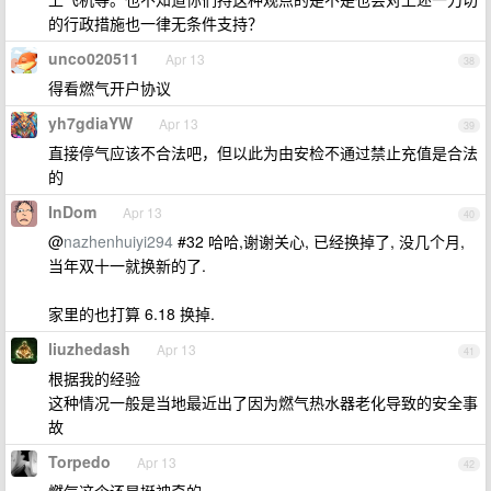
的行政措施也一律无条件支持？
unco020511
Apr 13
38
得看燃气开户协议
yh7gdiaYW
Apr 13
39
直接停气应该不合法吧，但以此为由安检不通过禁止充值是合法
的
InDom
Apr 13
40
@
nazhenhuiyi294
#32 哈哈,谢谢关心, 已经换掉了, 没几个月,
当年双十一就换新的了.
家里的也打算 6.18 换掉.
liuzhedash
Apr 13
41
根据我的经验
这种情况一般是当地最近出了因为燃气热水器老化导致的安全事
故
Torpedo
Apr 13
42