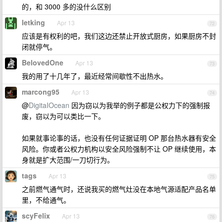
的，和 3000 多的没什么区别
letking
Apr 13
72
应该是有权利的吧，我们这边还禁止开放式厨房，如果厨房不封
闭就停气。
BelovedOne
Apr 13
73
我的用了十几年了，最近经常间歇性不出热水。
marcong95
Apr 13
74
@
DigitaIOcean
因为窃以为我举的例子都是公权力下的强制报
废，窃以为可以类比一下。
如果就事论事的话，也没有任何证据证明 OP 那台热水器有安全
风险。你或者公权力机构以安全风险强制不让 OP 继续使用，本
身就是扩大范围/一刀切行为。
tags
Apr 13
75
之前燃气通气时，还说我买的燃气灶没在本地气源适配产品名单
里，不给通气。
scyFelix
Apr 13
76