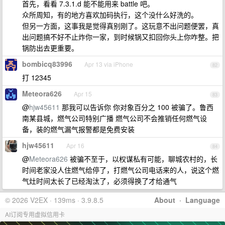
首先，看看 7.3.1.d 能不能用来 battle 吧。
众所周知，有的地方喜欢加码执行，这个没什么好洗的。
但另一方面，这事我是觉得真别刚了。这玩意不出问题便罢，真
出问题搞不好不止炸你一家，到时候锅又扣回你头上你咋整。把
锅防出去更重要。
bombicq83996
Apr 13 via iPhone
82
打 12345
Meteora626
Apr 15
83
@
hjw45611
那我可以告诉你 你对象百分之 100 被骗了。鲁西
南某县城，燃气公司特别广播 燃气公司不会推销任何燃气设
备，装的燃气漏气报警都是免费安装
hjw45611
Apr 16
84
@
Meteora626
被骗不至于，以权谋私有可能，聊城农村的，长
时间老家没人住燃气给停了，打燃气公司电话来的人，说这个燃
气灶时间太长了已经淘汰了，必须得换了才给通气
© 2026 V2EX · 139ms · 3.9.8.5
About
·
Language
AI订阅专用虚拟信用卡