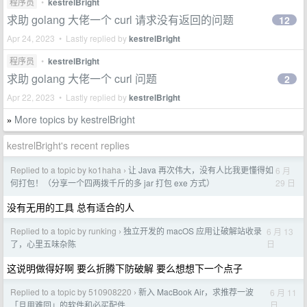
程序员
•
kestrelBright
求助 golang 大佬一个 curl 请求没有返回的问题
12
Apr 24, 2023 • Lastly replied by
kestrelBright
程序员
•
kestrelBright
求助 golang 大佬一个 curl 问题
2
Apr 22, 2023 • Lastly replied by
kestrelBright
More topics by kestrelBright
»
kestrelBright's recent replies
Replied to a topic by ko1haha
让 Java 再次伟大，没有人比我更懂得如
6 月
›
29 日
何打包！（分享一个四两拨千斤的多 jar 打包 exe 方式）
没有无用的工具 总有适合的人
Replied to a topic by runking
独立开发的 macOS 应用让破解站收录
6 月 13
›
日
了，心里五味杂陈
这说明做得好啊 要么折腾下防破解 要么想想下一个点子
Replied to a topic by 510908220
新入 MacBook Air，求推荐一波
6 月 11
›
日
「旦用难回」的软件和必买配件