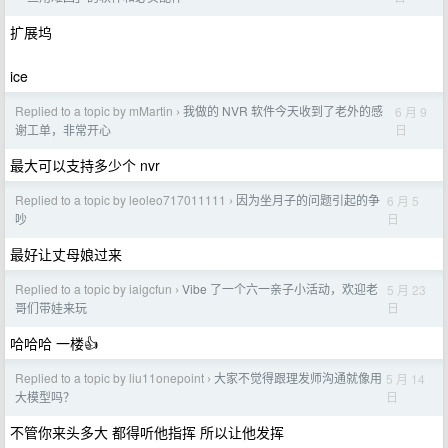
扩展坞
ice
Replied to a topic by mMartin
我做的 NVR 软件今天收到了老外的感
6 月 9
›
日
谢工单，非常开心
最大可以支持多少个 nvr
Replied to a topic by leoleo717011111
因为坐月子的问题引起的争
6 月 5
›
日
吵
最好让丈母娘过来
Replied to a topic by iaigcfun
Vibe 了一个六一亲子小活动，欢迎老
5 月 23
›
日
哥们带娃来玩
哈哈哈 一楼👍
Replied to a topic by liu11onepoint
大家不觉得跟理发师沟通就像用
5 月 14
›
日
大模型吗？
不管你来头多大 都得听他指挥 所以让他发挥