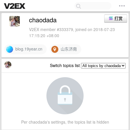
chaodada
打赏
V2EX member #333379, joined on 2018-07-23
17:15:20 +08:00
blog.19year.cn
山东济南
Switch topics list
Per chaodada's settings, the topics list is hidden