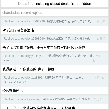
Deals
info, including closed deals, is not hidden
chaodada's recent replies
Replied to a topic by x5298990
麻烦大家推荐个包. 另外, 关于韩剧
6 天前
›
对了还有 德鲁纳酒店
Replied to a topic by x5298990
麻烦大家推荐个包. 另外, 关于韩剧
6 天前
›
杀了我治愈我也好看。还有阿尔罕布拉宫的回忆 超级棒
Replied to a topic by yummy007
遇到酷似汤唯的女生，聊了俩小时
7 月 29
›
日
~~~
我遇到过一个像戚薇的 聊了一整晚
Replied to a topic by xyz8899
现在 26 年 7 月 15 日早上 6 点，
7 月 15
›
日
Codex 又重置了！
没收到重制卡
Replied to a topic by daqing
AI 编程到底多强？亲身案例分享给你！
7 月 5 日
›
三天干完了一个外包双端小程序项目 一万块到手