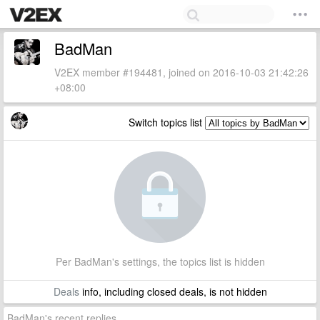
BadMan
V2EX member #194481, joined on 2016-10-03 21:42:26
+08:00
Switch topics list
Per BadMan's settings, the topics list is hidden
Deals
info, including closed deals, is not hidden
BadMan's recent replies