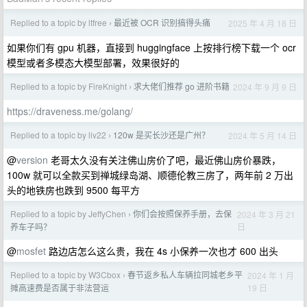
Replied to a topic by ltfree
最近被 OCR 识别搞得头痛
2025 年 4 月 18 日
›
如果你们有 gpu 机器，直接到 huggingface 上按排行榜下载一个 ocr
模型或者多模态大模型部署，效果很好的
Replied to a topic by FireKnight
求大佬们推荐 go 进阶书籍
2024 年 9 月 9 日
›
https://draveness.me/golang/
Replied to a topic by liv22
120w 是买长沙还是广州？
2024 年 5 月 14 日
›
@
version
老哥太久没有关注佛山房价了吧，最近佛山房价暴跌，
100w 就可以全款买到禅城绿岛湖、顺德伦教三房了，两年前 2 万出
头的地铁房也跌到 9500 每平方
Replied to a topic by JeffyChen
你们会按照保养手册，去保
2024 年 3 月 21
›
日
养车子吗？
@
mosfet
路边店怎么这么贵，我在 4s 小保养一次也才 600 出头
Replied to a topic by W3Cbox
春节返乡私人车辆拉同城老乡平
2024 年 1 月
›
19 日
摊高速费是否属于非法营运