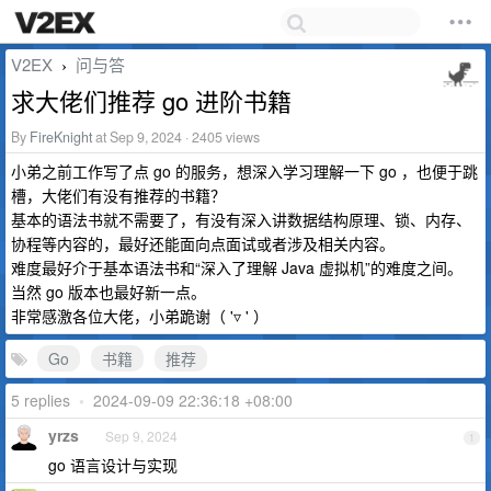
V2EX
问与答
›
求大佬们推荐 go 进阶书籍
By
FireKnight
at Sep 9, 2024 · 2405 views
小弟之前工作写了点 go 的服务，想深入学习理解一下 go ，也便于跳
槽，大佬们有没有推荐的书籍？
基本的语法书就不需要了，有没有深入讲数据结构原理、锁、内存、
协程等内容的，最好还能面向点面试或者涉及相关内容。
难度最好介于基本语法书和“深入了理解 Java 虚拟机”的难度之间。
当然 go 版本也最好新一点。
非常感激各位大佬，小弟跪谢（ '▿ ' ）
Go
书籍
推荐
5 replies
•
2024-09-09 22:36:18 +08:00
yrzs
Sep 9, 2024
1
go 语言设计与实现