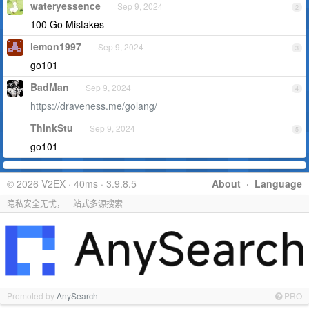
wateryessence
Sep 9, 2024
2
100 Go Mistakes
lemon1997
Sep 9, 2024
3
go101
BadMan
Sep 9, 2024
4
https://draveness.me/golang/
ThinkStu
Sep 9, 2024
5
go101
© 2026 V2EX · 40ms · 3.9.8.5
About
·
Language
隐私安全无忧，一站式多源搜索
Promoted by
AnySearch
PRO