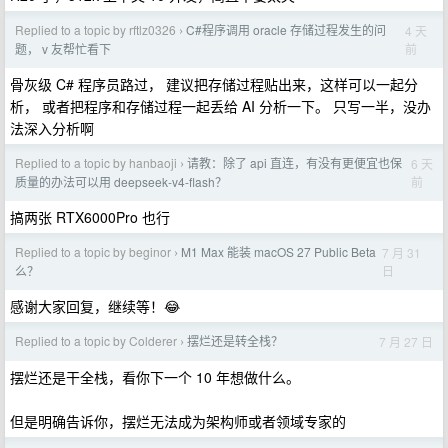
Replied to a topic by rftlz0326
C#程序调用 oracle 存储过程发生的问
4 天
›
前
题， v 友帮忙看下
骨灰级 C# 程序员路过， 建议把存储过程贴出来，这样可以一起分
析， 或者把程序和存储过程一起丢给 AI 分析一下。 只写一半，没办
法深入分析啊
Replied to a topic by hanbaoji
请教：除了 api 直连，有没有更便宜也保
6 天
›
前
质量的办法可以用 deepseek-v4-flash？
搞两张 RTX6000Pro 也行
Replied to a topic by beginor
M1 Max 能装 macOS 27 Public Beta
7 月 31
›
日
么？
感谢大家回复，继续等！😂
Replied to a topic by Colderer
摆烂还是转全栈？
7 月 27 日
›
摆烂还是干全栈，看你下一个 10 年想做什么。
但是明确告诉你，摆烂无法成为架构师或者领域专家的