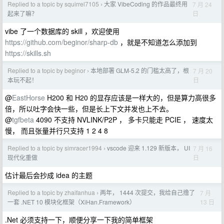
Replied to a topic by squirrel7105
大家 VibeCoding 的作品最终用
7 月 24
›
日
起来了嘛？
vibe 了一个数据库的 skill ，欢迎使用
https://github.com/beginor/sharp-db
，就是不知道怎么添加到
https://skills.sh
Replied to a topic by beginor
本地部署 GLM-5.2 的门槛太高了，根
7 月 20
›
日
本玩不起！
@
EastHorse
H200 和 H20 的显存应该是一样大的，但是算力高很多
倍，所以吐字会快一些，但是长上下文并发也上不去。
@
tgfbeta
4090 不支持 NVLINK/P2P ， 多卡只能走 PCIE ， 速度太
慢， 而且张量并行只支持 1 2 4 8
Replied to a topic by simracer1994
vscode 迎来 1.129 新版本， UI
7 月 16
›
日
现代化重做
估计最后会抄成 idea 的主题
Replied to a topic by zhaifanhua
两年， 1444 次提交，我给自己撸了
7 月
›
13 日
一套 .NET 10 模块化框架（XiHan.Framework）
.Net 必须支持一下，顺便分享一下我的简单框架