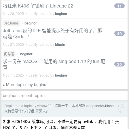
将红米 K40S 解锁刷了 Lineage 22
11
Nov 28, 2025 • Lastly replied by
beginor
JetBrains
•
beginor
Jetbrains 家的 IDE 智能提示终于有好用的了，那
40
就是 Qoder ！
Nov 27, 2025 • Lastly replied by
bitmin
问与答
•
beginor
求一份在 macOS 上能用的 sing-box 1.12 的 tun 配
20
置
Nov 11, 2025 • Lastly replied by
beginor
More topics by beginor
»
beginor's recent replies
Replied to a topic by yiranw09
请教一下，本地部署 deepseekV4flash
1 天
›
前
大概需要什么样的配置需求？
2 张 H20(140G 版本)就可以，不过一定要有 nvlink ，我们用 4 张
H20 了，512k 上下文 10 并发，简直不要太爽