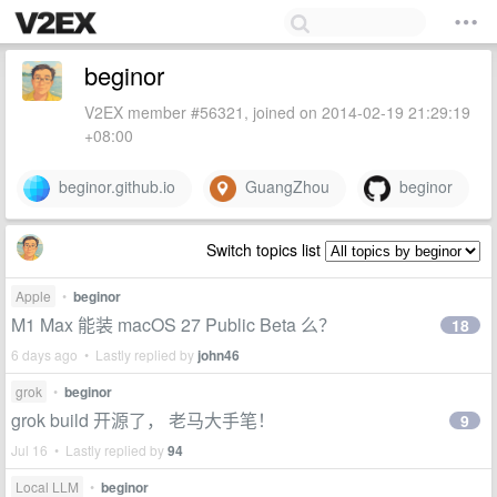
beginor
V2EX member #56321, joined on 2014-02-19 21:29:19
+08:00
beginor.github.io
GuangZhou
beginor
Switch topics list
Apple
•
beginor
M1 Max 能装 macOS 27 Public Beta 么？
18
6 days ago • Lastly replied by
john46
grok
•
beginor
grok build 开源了， 老马大手笔！
9
Jul 16 • Lastly replied by
94
Local LLM
•
beginor