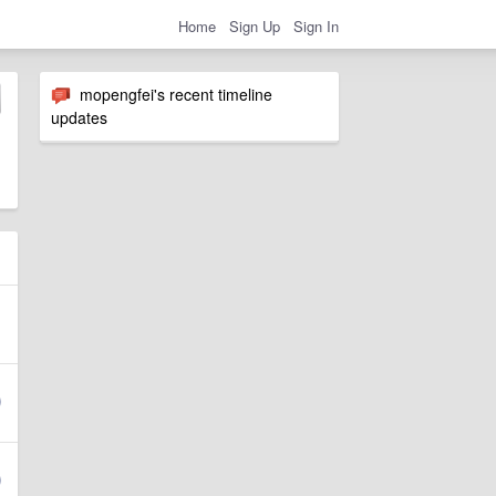
Home
Sign Up
Sign In
mopengfei's recent timeline
updates