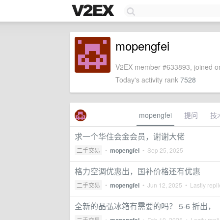
mopengfei
V2EX member #633893, joined on
Today's activity rank
7528
mopengfei
提问
技
求一个华住会金会员，谢谢大佬
二手交易
•
mopengfei
•
Sep 25, 2025
格力空调优惠出，国补价格还有优惠
二手交易
•
mopengfei
•
Jun 12, 2025
• Lastly repl
全新的晶弘冰箱有需要的吗？ 5-6 折出，
二手交易
•
•
Feb 10, 2025
• Lastly repl