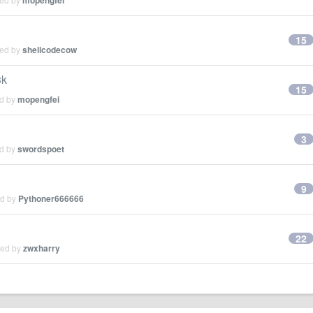
mopengfei
15
ied by
shellcodecow
k
15
ed by
mopengfei
3
ed by
swordspoet
9
ed by
Pythoner666666
22
ied by
zwxharry