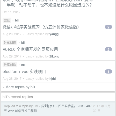
一半就一动不动了，也不知道是什么原因造成的？
Oct 11, 2017
微信
•
bili
微信小程序实战练习（仿五洲到家微信版）
2
Aug 28, 2017 • Lastly replied by
yangg
分享创造
•
bili
Vue2.0 全家桶开发的网页应用
2
Aug 29, 2017 • Lastly replied by
ZiLong
分享创造
•
bili
electron + vue 实践项目
1
Aug 28, 2017 • Lastly replied by
hjdtl
More topics by bili
»
bili's recent replies
Replied to a topic by HM
[深圳] 京东 - 凹凸实验室， 20k ~ 40k
2017 年 8 月
›
30 日
寻 Web 前端开发工程师