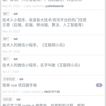
May 25, 2022 • Lastly replied by
yuthelloworld
推广
•
bili
技术人小程序，收录各大技术/资讯平台的热门优质
文章（后端、前端、移动端、算法、人工智能等）
May 25, 2022
推广
•
bili
技术人的微信小程序，《互联网小兵》
May 25, 2022
推广
•
bili
技术人的微信小程序，名字叫做《互联网小兵》
Apr 27, 2022
分享创造
•
bili
简单 vue 项目脚手架
1
Oct 19, 2017 • Lastly replied by
hlh3727138
问与答
•
bili
最近学习用 node.js 做爬虫，在爬取的过程，爬到