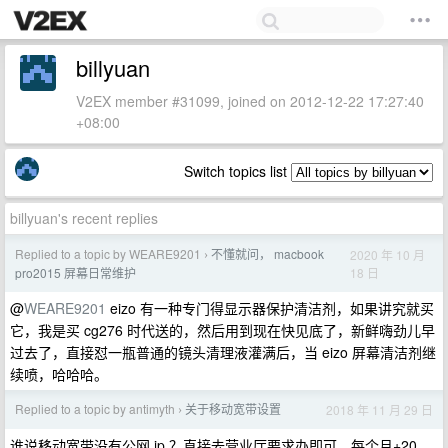
billyuan
V2EX member #31099, joined on 2012-12-22 17:27:40
+08:00
Switch topics list
billyuan's recent replies
Replied to a topic by WEARE9201
不懂就问， macbook
2020 年 10 月
›
18 日
pro2015 屏幕日常维护
@
WEARE9201
eizo 有一种专门得显示器保护清洁剂，如果讲究就买
它，我是买 cg276 时代送的，然后用到现在快见底了，新鲜嗨劲儿早
过去了，直接怼一瓶普通的镜头清理液灌满后，当 eizo 屏幕清洁剂继
续喷，哈哈哈。
Replied to a topic by antimyth
关于移动宽带设置
2018 年 11 月 29 日
›
谁说移动宽带没有公网 ip ？直接去营业厅要求办即可，每个月+20，