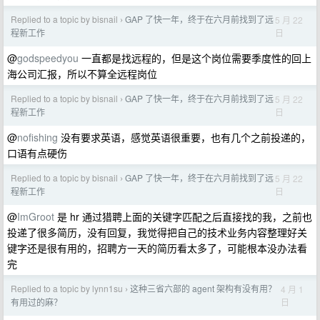
Replied to a topic by bisnail
GAP 了快一年，终于在六月前找到了远
5 月 22
›
日
程新工作
@
godspeedyou
一直都是找远程的，但是这个岗位需要季度性的回上
海公司汇报，所以不算全远程岗位
Replied to a topic by bisnail
GAP 了快一年，终于在六月前找到了远
5 月 22
›
日
程新工作
@
nofishing
没有要求英语，感觉英语很重要，也有几个之前投递的，
口语有点硬伤
Replied to a topic by bisnail
GAP 了快一年，终于在六月前找到了远
5 月 22
›
日
程新工作
@
ImGroot
是 hr 通过猎聘上面的关键字匹配之后直接找的我，之前也
投递了很多简历，没有回复，我觉得把自己的技术业务内容整理好关
键字还是很有用的，招聘方一天的简历看太多了，可能根本没办法看
完
Replied to a topic by lynn1su
这种三省六部的 agent 架构有没有用？
4 月 1
›
日
有用过的麻？