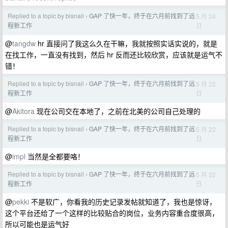
Replied to a topic by bisnail
GAP 了快一年，终于在六月前找到了远
5 月 24
›
日
程新工作
@
tangdw
hr 直接问了我这么久在干嘛，我就按照实话实说的，就是
在找工作，一直没有找到，然后 hr 反而还比较欣赏，应该就是运气不
错！
Replied to a topic by bisnail
GAP 了快一年，终于在六月前找到了远
5 月 22
›
日
程新工作
@
Akitora
现在公司交在本地了，之前在北美的公司自己处理的
Replied to a topic by bisnail
GAP 了快一年，终于在六月前找到了远
5 月 22
›
日
程新工作
@
impl
当然是全都要咯！
Replied to a topic by bisnail
GAP 了快一年，终于在六月前找到了远
5 月 22
›
日
程新工作
@
pekki
不是软广，你看我的历史记录发帖就知道了，我也是惊讶，
这个平台还给了一个这样的比较贴合的岗位，业务内容重合度很高，
所以可能也是运气好