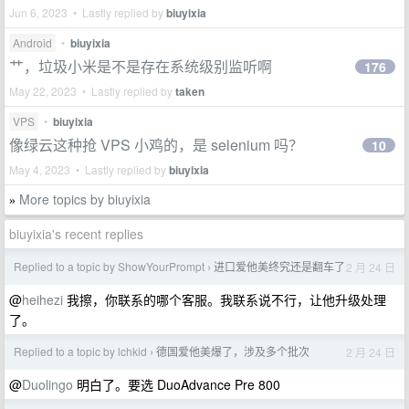
Jun 6, 2023 • Lastly replied by
biuyixia
Android
•
biuyixia
艹，垃圾小米是不是存在系统级别监听啊
176
May 22, 2023 • Lastly replied by
taken
VPS
•
biuyixia
像绿云这种抢 VPS 小鸡的，是 selenium 吗？
10
May 4, 2023 • Lastly replied by
biuyixia
More topics by biuyixia
»
biuyixia's recent replies
Replied to a topic by ShowYourPrompt
进口爱他美终究还是翻车了
2 月 24 日
›
@
heihezi
我擦，你联系的哪个客服。我联系说不行，让他升级处理
了。
Replied to a topic by lchkid
德国爱他美爆了，涉及多个批次
2 月 24 日
›
@
Duolingo
明白了。要选 DuoAdvance Pre 800