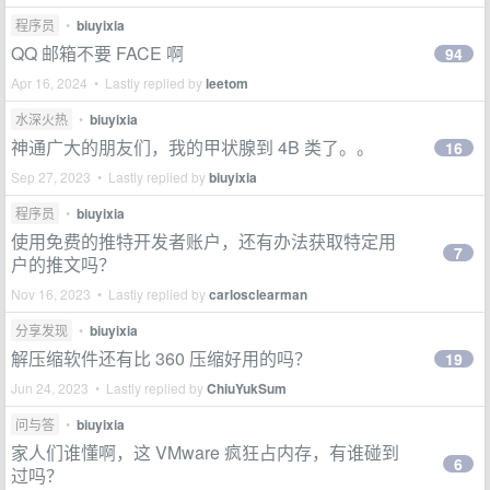
程序员
•
biuyixia
QQ 邮箱不要 FACE 啊
94
Apr 16, 2024 • Lastly replied by
leetom
水深火热
•
biuyixia
神通广大的朋友们，我的甲状腺到 4B 类了。。
16
Sep 27, 2023 • Lastly replied by
biuyixia
程序员
•
biuyixia
使用免费的推特开发者账户，还有办法获取特定用
7
户的推文吗？
Nov 16, 2023 • Lastly replied by
carlosclearman
分享发现
•
biuyixia
解压缩软件还有比 360 压缩好用的吗？
19
Jun 24, 2023 • Lastly replied by
ChiuYukSum
问与答
•
biuyixia
家人们谁懂啊，这 VMware 疯狂占内存，有谁碰到
6
过吗？