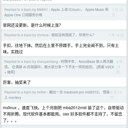
Replied to a topic by M48A1
Apple 上调 iCloud+， Apple Music 和
7 月 18
›
日
Apple One 订阅服务价格
官网还没更新，是什么时候上涨？
Replied to a topic by chniccs
假如没有厕纸了，你用什么？
7 月 18 日
›
手扣，往地下抹。然后在土里不停蹭手，手上完全闻不到，只有土
味。实践过
Replied to a topic by zhouyanliang
时隔半年， NocoBase 收入再次翻
6 月
›
15
倍。 在满屏 AI 的氛围中，跟大家分享一下不太一样的经历。 [感谢 V2EX
日
+ 抽奖]
厉害，抽奖来了
Replied to a topic by hefish
翻出一台 macbook pro mid2012， 想装
6 月 13
›
日
上 montery
mxlinux ，速度飞快。上个月刚把 mba2012mid 装了这个，自带驱动
不用折腾，现代软件基本都能用。osx 好多软件都不支持了，不留恋
了。。。