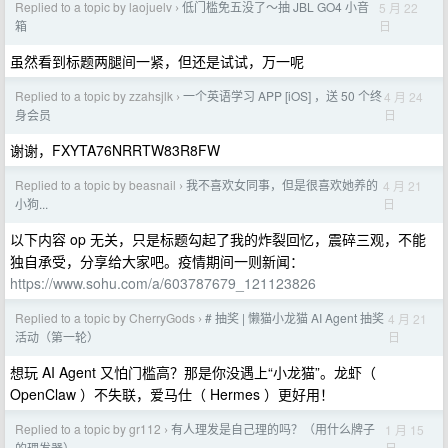
Replied to a topic by laojuelv
低门槛免五没了～抽 JBL GO4 小音
5 月 22
›
日
箱
虽然看到标题两腿间一紧，但还是试试，万一呢
Replied to a topic by zzahsjlk
一个英语学习 APP [iOS] ，送 50 个终
4 月 24
›
日
身会员
谢谢，FXYTA76NRRTW83R8FW
Replied to a topic by beasnail
我不喜欢女同事，但是很喜欢她养的
4 月 21
›
日
小狗...
以下内容 op 无关，只是标题勾起了我的炸裂回忆，震碎三观，不能
独自承受，分享给大家吧。疫情期间一则新闻：
https://www.sohu.com/a/603787679_121123826
Replied to a topic by CherryGods
# 抽奖 | 懒猫小龙猫 AI Agent 抽奖
4 月 21
›
日
活动（第一轮）
想玩 AI Agent 又怕门槛高？那是你没遇上“小龙猫”。龙虾（
OpenClaw ）不失联，爱马仕（ Hermes ）更好用！
Replied to a topic by gr112
有人理发是自己理的吗？（用什么牌子
1 月 15
›
日
的理发器）