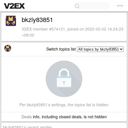
bkzly83851
V2EX member #574121, joined on 2022-03-02 16:24:23
+08:00
Switch topics list
Per bkzly83851's settings, the topics list is hidden
Deals
info, including closed deals, is not hidden
bkzly83851's recent replies