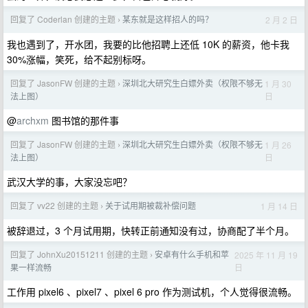
回复了 Coderlan 创建的主题
某东就是这样招人的吗？
2 月 2 日
›
我也遇到了，开水团，我要的比他招聘上还低 10K 的薪资，他卡我
30%涨幅，笑死，给不起别标呀。
回复了 JasonFW 创建的主题
深圳北大研究生白嫖外卖（权限不够无
1 月 30
›
日
法上图）
@
archxm
图书馆的那件事
回复了 JasonFW 创建的主题
深圳北大研究生白嫖外卖（权限不够无
1 月 26
›
日
法上图）
武汉大学的事，大家没忘吧？
回复了 vv22 创建的主题
关于试用期被裁补偿问题
1 月 14 日
›
被辞退过，3 个月试用期，快转正前通知没有过，协商配了半个月。
回复了 JohnXu20151211 创建的主题
安卓有什么手机和苹
2025 年 11 月 19
›
日
果一样流畅
工作用 pixel6 、pixel7 、pixel 6 pro 作为测试机，个人觉得很流畅。