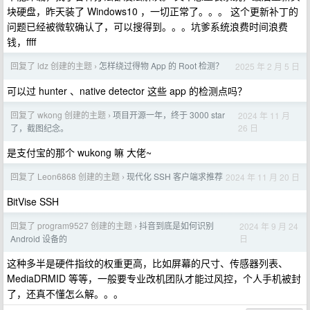
块硬盘，昨天装了 Windows10 ，一切正常了。。。 这个更新补丁的
问题已经被微软确认了，可以搜得到。。。坑爹系统浪费时间浪费
钱，ffff
回复了 ldz 创建的主题
怎样绕过得物 App 的 Root 检测？
2025 年 2 月 5 日
›
可以过 hunter 、native detector 这些 app 的检测点吗？
回复了 wkong 创建的主题
项目开源一年，终于 3000 star
2024 年 11 月
›
26 日
了，截图纪念。
是支付宝的那个 wukong 嘛 大佬~
回复了 Leon6868 创建的主题
现代化 SSH 客户端求推荐
2024 年 11 月 20 日
›
BitVise SSH
回复了 program9527 创建的主题
抖音到底是如何识别
2024 年 9 月 24
›
日
Android 设备的
这种多半是硬件指纹的权重更高，比如屏幕的尺寸、传感器列表、
MediaDRMID 等等，一般要专业改机团队才能过风控，个人手机被封
了，还真不懂怎么解。。。