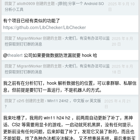
回复了 alioth0909 创建的主题
[原创] 分享一个 Android SO
2025 年 9 月 10
›
日
分析小工具
有个项目已经有类似的功能了
https://github.com/LibChecker/LibChecker
回复了 MigrantWorker 创建的主题
大佬们，有没有办法可以监
2025 年 8 月
›
20 日
控获取到钉钉群的消息
@
thealert
公司如果要做数据防泄漏就要 hook 哈
回复了 MigrantWorker 创建的主题
大佬们，有没有办法可以监
2025 年 8 月
›
18 日
控获取到钉钉群的消息
我之前有在分析钉钉，hook 解析数据包的位置，可以拿群聊、私聊信
息，但前提是要钉钉一直运行，不是机器人的方式。
回复了 c2r5 创建的主题
Win11 24H2 ，中文版 or 英文版
2025 年 4 月 21
›
日
？
我来吐槽了，我用的 win11 h24 h2 ，前两周自动更新了补丁，黑神
话、CS2 等需要用显卡的游戏，一启动就死机黑屏，没有任何提示，
更新前没有任何问题，后来卸载了补丁，发现它又装了新的，而且也
不能卸载，找了各种办法都没法解决。 又不想重装系统，最后重新买