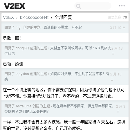
V2EX
bl4ckoooooH4t
全部回复
回复总数
79
›
›
回复了 fngli 创建的主题
原谅我的不勇敢，对不起
3 月 10 日
›
勇敢一回！
回复了 dongQQ 创建的主题
支付宝下载蚂蚁阿福，可得 16.8 到店支
2 月 13
›
日
付红包
已领，感谢
回复了 logyxiao 创建的主题
如何应对父母，不生儿子就是不孝？有
2 月 10
›
日
感
在一个不讲逻辑的地区，你不需要讲逻辑，因为你讲了他们也不认可
也听不懂。你直接“承认”就好了，孝不孝的，不过是道德加锁。
回复了 Astralume 创建的主题
现在每年都不想回家，但是每年都回家，
2 月 3
›
日
类似的 V 友们是怎么处理的？
一样，不过我不会有太多内疚感，我一般一年回家待 3 天左右，这操
蛋的世界，没必要想这么多，自己开心就好。