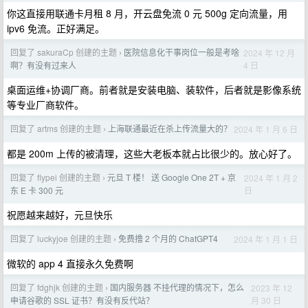
你这直接用联通卡月租 8 月，开云盘免流 0 元 500g 定向流量，用
ipv6 免流。正好满足。
回复了 sakuraCp 创建的主题
医院信息化干事岗位一般是考啥
2024 年 12 月
›
4 日
啊？有没有过来人
桌面运维+协调厂商。前者就是安装电脑、装软件，后者就是影像系统
等专业厂商软件。
回复了 artms 创建的主题
上海联通最近在杀上传流量大的？
2024 年 1 月 6 日
›
都是 200m 上传的被清理，这些大老板本就占比很少的。放心好了。
回复了 flypei 创建的主题
元旦 T 楼！ 送 Google One 2T + 京
2024 年 1 月 2
›
日
东 E 卡 300 元
祝愿越来越好，元旦快乐
回复了 luckyjoe 创建的主题
免费撸 2 个月的 ChatGPT4
2024 年 1 月 1 日
›
微软的 app 4 直接永久免费啊
回复了 fdghjk 创建的主题
国内服务器 不挂代理的情况下，怎么
2023 年 12
›
月 30 日
申请谷歌的 SSL 证书？有没有反代站？