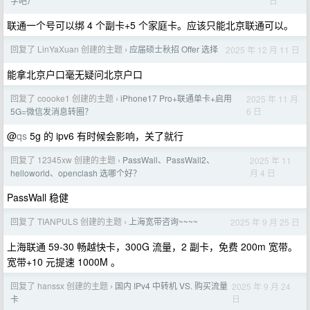
日
字吧）
联通一个号可以绑 4 个副卡+5 个家庭卡。应该只能北京联通可以。
回复了 LinYaXuan 创建的主题
应届硕士秋招 Offer 选择
2025 年 12 月 11 日
›
能拿北京户口毫无疑问北京户口
回复了 coooke1 创建的主题
iPhone17 Pro+联通单卡+启用
2025 年 11 月
›
6 日
5G=微信发消息转圈？
@
qs
5g 的 ipv6 有时候会影响，关了就行
回复了 12345xw 创建的主题
PassWall、PassWall2、
2025 年 11
›
月 4 日
helloworld、openclash 选哪个好？
PassWall 稳健
回复了 TIANPULS 创建的主题
上海宽带咨询~~~~
2025 年 9 月 25 日
›
上海联通 59-30 畅越快卡，300G 流量，2 副卡，免费 200m 宽带。
宽带+10 元提速 1000M 。
回复了 hanssx 创建的主题
国内 IPv4 中转机 VS. 购买流量
2025 年 9 月 24
›
日
卡