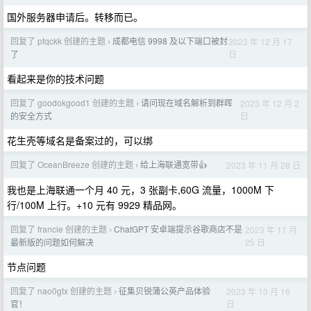
国外服务器申请后。转移而已。
回复了 pfqckk 创建的主题
成都电信 9998 及以下端口被封
2023 年 12 月 17
›
日
了
看起来是你的技术问题
回复了 goodokgood1 创建的主题
请问现在域名解析到群晖
2023 年 12 月 2
›
日
的安全方式
花生壳等域名是备案过的，可以绑
回复了 OceanBreeze 创建的主题
给上海联通宽带👍
2023 年 11 月 28 日
›
我也是上海联通一个月 40 元，3 张副卡,60G 流量，1000M 下
行/100M 上行。+10 元有 9929 精品网。
回复了 francie 创建的主题
ChatGPT 安卓端提示谷歌商店不是
2023 年 11 月
›
25 日
最新版的问题如何解决
节点问题
回复了 nao0gtx 创建的主题
征集贝锐蒲公英产品体验
2023 年 10 月 16
›
日
官！