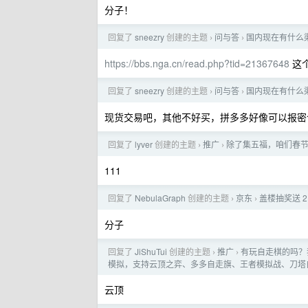
分子！
回复了
sneezry
创建的主题
问与答
国内现在有什么
›
›
https://bbs.nga.cn/read.php?tid=21367648
这
回复了
sneezry
创建的主题
问与答
国内现在有什么
›
›
现货交易吧，其他不好买，拼多多好像可以报密
回复了
lyver
创建的主题
推广
除了集五福，咱们春节
›
›
111
回复了
NebulaGraph
创建的主题
京东
盖楼抽奖送 2 
›
›
分子
回复了
JiShuTui
创建的主题
推广
有玩自走棋的吗？
›
›
模拟，支持云顶之弈、多多自走旗、王者模拟战、刀塔
云顶