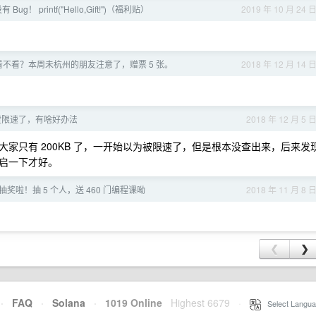
ug！ printf("Hello,Gift!")（福利贴）
2019 年 10 月 24 
不看？本周未杭州的朋友注意了，赠票 5 张。
2018 年 12 月 14 
被隔壁限速了，有啥好办法
2018 年 12 月 5 
家只有 200KB 了，一开始以为被限速了，但是根本没查出来，后来发
重启一下才好。
留言抽奖啦！抽 5 个人，送 460 门编程课呦
2018 年 11 月 8 
❮
❯
·
FAQ
·
Solana
·
1019 Online
Highest 6679
·
Select Langua