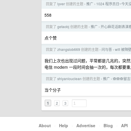
回复了
lyver
创建的主题
推广
1024 程序员日~今天没有 B
›
›
558
回复了
getaobj
创建的主题
推广
开心麻花话剧表演看
›
›
点个赞
回复了
zhangslob669
创建的主题
问与答
wifi 
›
›
我们上次也出现过问题，平常都是几兆的，突然大
电信 modem 一段时间会抽一次的，每次都要
回复了
shiyanlouclean
创建的主题
推广
🙈🙈🙈
›
›
当个分子
1
2
3
About
·
Help
·
Advertise
·
Blog
·
API