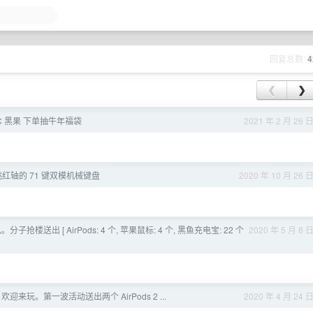
回复总数
4
❮
❯
UC 黑果 下单抽牛年福袋
2021 年 2 月 26 
桃红轴的 71 键双模机械键盘
2020 年 10 月 26 
分子抢楼送出 [ AirPods: 4 个, 苹果鼠标: 4 个, 黑鱼充电宝: 22 个
2020 年 5 月 8 
欢迎来玩。第一波活动送出两个 AirPods 2 ...
2020 年 4 月 24 