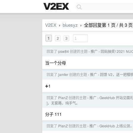
V2EX
bluesyz
全部回复第 1 页 / 共 3 页
›
›
1
2
3
回复了
psw84
创建的主题
推广
回贴抽奖! 2021 N
›
›
当一个分母
回复了
jamfer
创建的主题
推广
回馈 V2，送一把樱
›
›
➕1
回复了
PlanZ
创建的主题
推广
GeekHub 开站见面礼。
›
›
]，无套路，纯手气。
分子 111
回复了
PlanZ
创建的主题
推广
GeekHub 上线公测，
›
›