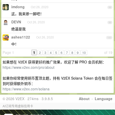
imdong
Oct 26, 2020
98
这，我来掺一脚吧！
DEVN
Oct 26, 2020
99
绝逼是我
ashes1122
Oct 26, 2020
100
中！
Page 1
1
of 19
2
3
4
5
6
7
8
9
10
如果想在 V2EX 获得更好的推广效果，欢迎了解 PRO 会员机制：
https://www.v2ex.com/pro/about
如果你经常使用铜币置顶主题，持有 V2EX Solana Token 会在每日签
到时获得额外铜币：
https://www.v2ex.com/solana
© 2026 V2EX · 274ms · 3.9.8.5
About
·
Language
AI订阅专用虚拟信用卡