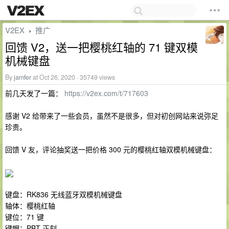
V2EX
推广
›
回馈 V2，送一把樱桃红轴的 71 键双模
机械键盘
By
jamfer
at Oct 26, 2020 · 35749 views
前几天发了一篇：
https://v2ex.com/t/717603
感谢 V2 给带来了一些会员，虽然不是很多，但对初创网站来说弥足
珍贵。
回馈 V 友，评论抽奖送一把价格 300 元的樱桃红轴双模机械键盘：
键盘：RK836 无线蓝牙双模机械键盘
轴体：樱桃红轴
键位：71 键
键帽：PBT 正刻