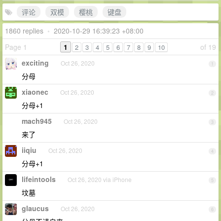
评论
双模
樱桃
键盘
1860 replies
•
2020-10-29 16:39:23 +08:00
Page 1
1
of 19
2
3
4
5
6
7
8
9
10
exciting
Oct 26, 2020
1
分母
xiaonec
Oct 26, 2020
2
分母+1
mach945
Oct 26, 2020
3
来了
iiqiu
Oct 26, 2020
4
分母+1
lifeintools
Oct 26, 2020 via iPhone
5
坟墓
glaucus
Oct 26, 2020
6