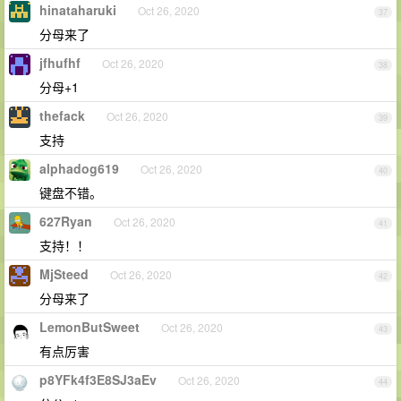
hinataharuki
Oct 26, 2020
37
分母来了
jfhufhf
Oct 26, 2020
38
分母+1
thefack
Oct 26, 2020
39
支持
alphadog619
Oct 26, 2020
40
键盘不错。
627Ryan
Oct 26, 2020
41
支持！！
MjSteed
Oct 26, 2020
42
分母来了
LemonButSweet
Oct 26, 2020
43
有点厉害
p8YFk4f3E8SJ3aEv
Oct 26, 2020
44