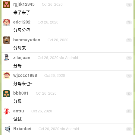
rgjtk12345
Oct 26, 2020
75
来了来了
eric1202
Oct 26, 2020
76
分母分母
banmuyutian
Oct 26, 2020
77
分母来
zilaijuan
Oct 26, 2020 via Android
78
分母
wjcccc1988
Oct 26, 2020
79
分母来也~
bbb001
Oct 26, 2020
80
分母
anttu
Oct 26, 2020
81
试试
Rxianbei
Oct 26, 2020 via Android
82