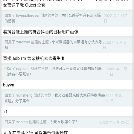
女票送了我 Gucci 全套
回复了 lovepplforever 创建的主题
为什么感觉抖音有点洗脑
2022 年 9 月 7
›
日
的感觉
看抖音能上瘾的符合抖音的目标用户画像
回复了 xuromky 创建的主题
小米浏览器的自带墙有办法去除
2022 年 9 月 5
›
日
吗
直接 adb rm 给杂粮机去去寄生🐛
回复了 neptuno 创建的主题
咨询可以一直稳定续费的服务器
2022 年 9 月
›
1 日
（续费不要涨价）
buyvm
回复了 Yunsheng 创建的主题
我又双叒叕来给大家送猕猴桃🥝
2022 年 8 月
›
30 日
来啦，分子集合
+1
回复了 zzlatan 创建的主题
今天 A 股怎么了？
2022 年 8 月 25 日
›
大 A 在震荡下行 可以准备资金抄底