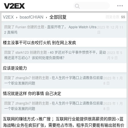
V2EX
boaofCHIAN
全部回复
回复总数
55
›
›
回复了 Funian 创建的主题
直接开喷了， Apple Watch Ultra
2023 年 12 月 11
›
日
2 真辣鸡
楼主没事干可以去咬打火机 别在网上发疯
回复了 stark123 创建的主题
40 岁还对不公平事件愤愤不平，是幼
2023 年 5
›
月 9 日
稚还是不忘初心？该如何处理负面情绪？
应该是没能力
回复了 zhang3x7 创建的主题
在人生的十字路口上请教各位前辈
2023 年 1 月
›
8 日
一个职业发展的问题
情况就是这样 你的事情 自己决定
回复了 zhang3x7 创建的主题
在人生的十字路口上请教各位前辈
2023 年 1 月
›
8 日
一个职业发展的问题
互联网的赚钱方式->推广搜 ；互联网行业能提供很高薪资的原因->蓝
海战略(业务在疯狂扩张，需要抢占市场，程序员只要能有输出就有价