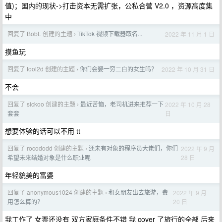
值)；国内的现状->打击资本无需扩张，公私合营 V2.0 ，资源高度集
中
回复了 BobL 创建的主题
TikTok 视频下载器取名...
2022 年 11 月 1 日
›
摸鱼玩
回复了 tool2d 创建的主题
你们会娶一穷二白的女生吗？
2022 年 10 月 31 日
›
不会
回复了 sickoo 创建的主题
最近苦恼，老司机进来推荐一下
2022 年 10 月 28
›
日
套套
想要体验的话可以不用 tt
回复了 rocododd 创建的主题
还未有对象的程序员大佬们，你们
2022 年 9 月
›
28 日
希望未来结婚对象是什么职业呢
年轻貌美的富婆
回复了 anonymous1024 创建的主题
和女朋友出去旅游，费
2022 年 9 月
›
20 日
用怎么算的？
我工作了 女票还没有 双方家庭条件不错 我 cover 了旅行的全部 后来