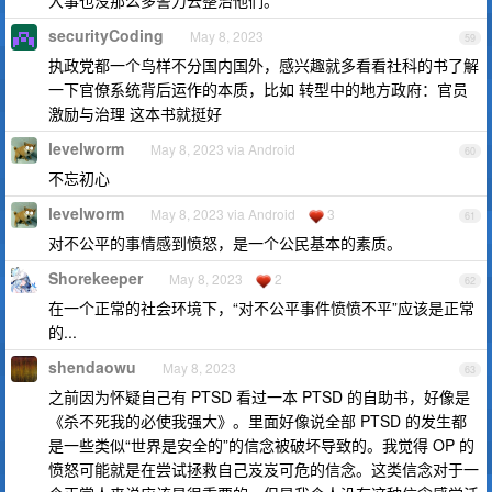
大事也没那么多警力去整治他们。
securityCoding
May 8, 2023
59
执政党都一个鸟样不分国内国外，感兴趣就多看看社科的书了解
一下官僚系统背后运作的本质，比如 转型中的地方政府：官员
激励与治理 这本书就挺好
levelworm
May 8, 2023 via Android
60
不忘初心
levelworm
May 8, 2023 via Android
3
61
对不公平的事情感到愤怒，是一个公民基本的素质。
Shorekeeper
May 8, 2023
2
62
在一个正常的社会环境下，“对不公平事件愤愤不平”应该是正常
的...
shendaowu
May 8, 2023
63
之前因为怀疑自己有 PTSD 看过一本 PTSD 的自助书，好像是
《杀不死我的必使我强大》。里面好像说全部 PTSD 的发生都
是一些类似“世界是安全的”的信念被破坏导致的。我觉得 OP 的
愤怒可能就是在尝试拯救自己岌岌可危的信念。这类信念对于一