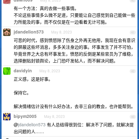
40
有一个方法：真的去做一些事情。
不论这些事情多么微不足道，只要能让自己感觉到自己能做一些
力所能及的事，而不仅仅是在一边看着无计可施。
jdandelion573
May 8, 2023
41
可悲的时代，感到愤怒除了伤身之外再无他用，我现在会有意识
的屏蔽这些坏消息，多多关注身边的事。坏事发生了并不可怕，
毕竟世界之大总有坏事发生，愤怒的反倒是某些官员为了维稳，
选择删贴封锁舆论，上门恐吓发帖人，而不解决问题。
davidyin
May 8, 2023
42
正义感，这是好事。
保持它。
解决情绪估计没有什么好办法，去非三自的教会，也许能帮到。
bipym2005
May 8, 2023
43
@
jdandelion573
有人总结得很到位：解决不了问题，就解决提
出问题的人……