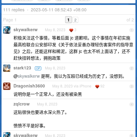
111 replies
•
2023-05-11 08:52:43 +08:00
Page 1
1
of 2
2
skywalkerw
May 8, 2023
3
1
积极关注这个事情，等着后面 jc 道歉呗。这个事情在年初实施
最高检联合公安部印发《关于依法妥善办理轻伤害案件的指导意
见》之后，还能这样和稀泥，这群 jc 也太不听上面话了，还不
赶快扭转想法，拥抱政策
stark123
May 8, 2023
OP
2
@
skywalkerw
是啊，我以为互殴已经成为历史了，没想到。
Dragonish3600
May 8, 2023 via iPhone
92
3
说明你是一个正常人，还没有被染黑
zqlcrow
May 8, 2023
4
这贴很快也要进水深火热了。
愤愤不平是好事。
skywalkerw
May 8, 2023
5