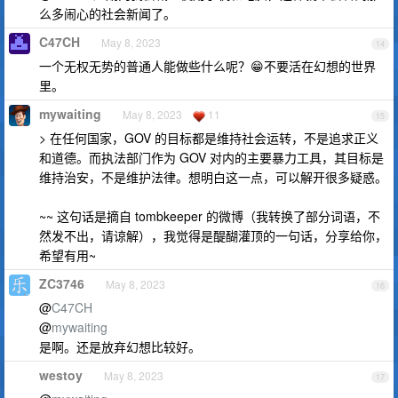
么多闹心的社会新闻了。
C47CH
May 8, 2023
14
一个无权无势的普通人能做些什么呢？😁不要活在幻想的世界
里。
mywaiting
May 8, 2023
11
15
> 在任何国家，GOV 的目标都是维持社会运转，不是追求正义
和道德。而执法部门作为 GOV 对内的主要暴力工具，其目标是
维持治安，不是维护法律。想明白这一点，可以解开很多疑惑。
~~ 这句话是摘自 tombkeeper 的微博（我转换了部分词语，不
然发不出，请谅解），我觉得是醍醐灌顶的一句话，分享给你，
希望有用~
ZC3746
May 8, 2023
16
@
C47CH
@
mywaiting
是啊。还是放弃幻想比较好。
westoy
May 8, 2023
17