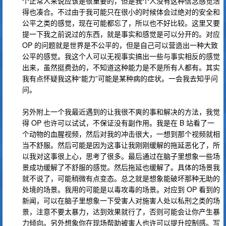
个正常人来说应该是很重要的，但是我个人没有这种信念感觉活
得也凑合。不过由于我可能只在很小的时候体会过绝对的安全和
公平之类的感觉，现在可能都忘了，所以也不好比较。这里又要
提一下我之前说过的东西，就是事实和感觉是可以分开的。对应
OP 的问题就是世界是不公平的，但是自己可以营造出一种大致
公平的感觉。我这个人可以无视事实搞出一些与事实相反的感觉
出来，虽然挺费劲的，不知道这种能力是不是所有人都有。其实
我有点怀疑我这种“能力”可能是某种病的症状。一会我去知乎问
问。
另外附上一个我最近遇到的让我很不爽的事和解决的方法，我觉
得 OP 也许可以试试，不保证没有副作用。我是在 B 站看了一
个动物的血腥视频，然后对我的冲击很大，一想到那个视频就相
当不舒服。然后可能是因为这事让我刚刚缓解的拖延恶化了，所
以我对这事很上心，思考了很多。最后通过在脑子里想象一些场
景成功缓解了不舒服的感觉。然后拖延也缓解了。具体的场景我
就不说了，可能稍微有点变态。总之就是想象能破坏那种无助的
处境的场景。我用的可能是以毒攻毒的场景。对应到 OP 看到的
新闻，可以在脑子里想象一下受害人对施害人处以私刑之类的场
景，注意不要太暴力，达到效果就行了，否则可能会让你产生暴
力倾向。另外想象你在现场帮助被害人也许可以提升控制感。写