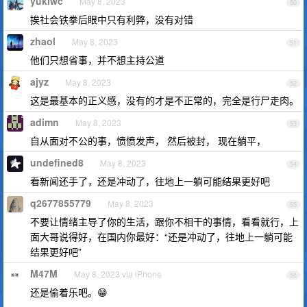
yukiwc
May 8, 2023
50
挨社会铁拳后眼中只有利弊，没有对错
zhaol
May 8, 2023
51
他们只想省事，并不想主持公道
ajyz
May 8, 2023
52
这是最基本的正义感，没有的才是不正常的，完全是行尸走肉。
adimn
May 8, 2023
53
自从面对不公的事，愤愤发声， 然后被封， 现在躺平，
undefined8
May 8, 2023
54
看新闻还手了，还是冲动了，往地上一躺可能结果更好吧
q2677855779
May 8, 2023
55
不要让情绪主导了你的生活，跟你不相干的事情，看看就行，上
面大哥说得好，在国内你最好：“还是冲动了，往地上一躺可能
结果更好吧”
M47M
May 8, 2023 via iPhone
56
还是偷着乐吧。😁