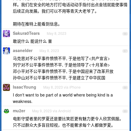
样。我们在安全的地方打打电话动动手指付出点金钱就能使事情
后续正向发展。我们可以不用等青天大老爷了。
期待在推特上能看到信息。
Sakura0Tears
May 8, 2023
66
敢说什么 能说什么 害
asanelder
May 8, 2023
67
马克思对不公平事件愤愤不平, 于是他写了<共产宣言>
列宁对不公平事件愤愤不平, 于是他领导了<十月革命>
邓小平对不公平事件愤愤不平, 于是中国迎来了改革开放
孙中山对不公平事件愤愤不平, 于是建立了中华民国
IsaacYoung
May 8, 2023 via iPhone
68
I don't want to be part of a world where being kind is a
weakness.
mu2er
May 9, 2023 via Android
69
电影守望者里的罗夏还是要比笑匠更有魅力更令人欣赏佩服。
只不过群众大多盲目短视，也不能奢求每个人都做罗夏。