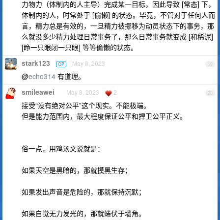
力物力（体制内的人主导）完成某一目标，因此导致 [常态] 下，
体制内的人，时常处于 [偷懒] 的状态。毕竟，不管对于任何人而
言，精力总是有效的，一旦精力被挪移为动员状态下的事务，那
么就没多少精力处理日常事务了，那么日常事务就变成 [和稀泥]
[睁一只眼闭一只眼] 等等偷懒的状态。
stark123
May 8, 2023
OP
19
@
echo314
有道理。
smileawei
May 8, 2023
2
20
接受“没有绝对公平”这个现实。不能极端。
但是能力范围内，最大程度保证公平和捍卫公平正义。
俗一点，用鸡汤文说就是：
如果天空是黑暗的，那就摸黑生存；
如果发出声音是危险的，那就保持沉默；
如果自觉无力发光的，那就蜷伏于墙角。