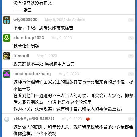
没有愤怒就没有正义
—— 张三
wly0020920
May 9, 2023 via Android
76
不看，不想，思考只能带来痛苦
zhandouji2023
May 9, 2023
77
铁拳让你闭嘴
freenull
May 9, 2023
78
野夫怒见不平处,磨损胸中万古刀
iamdaguduizhang
May 9, 2023
79
这种事情跟我们国家发生的很多其它事情比起来真的是不值一提
不值一提
在看到他们一遍遍的不把人当人的时候，确实会让人烦闷，抑郁
后来我看到这么一句话 也是在这个论坛里
作为小民，认清现实，做有利于自己和家人的事情最重要。
xNzkYyo6Rh84I83G
May 9, 2023
1
80
这是做人的良知，和年龄无关，就拿我来说我不管多少岁我都会
像你这样，至少不漠视