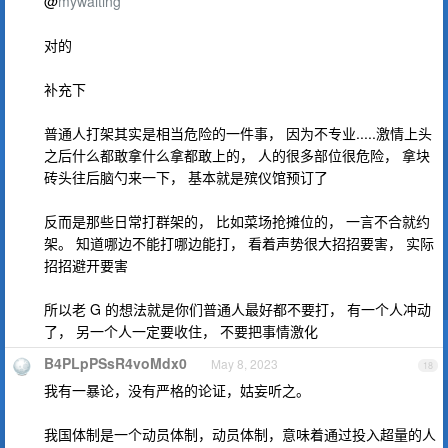
@
mywaiting
对的
补充下
普通人打架其实是相当危险的一件事， 因为不专业.....激情上头
之后什么都敢拿什么拿都敢上的， 人的很多部位很危险， 拿块
砖头往后脑勺来一下， 基本就是殡仪馆预订了
反而是那些日常打群架的， 比如菜场抢摊位的， 一言不合就约
架。 知道哪边不能打哪边能打， 看着声势很大招招要害， 实际
招招避开要害
所以老 G 的想法就是你们普通人最好都不要打， 有一个人冲动
了， 另一个人一定要收住， 不要把事情激化
B4PLpPSsR4voMdx0
May 8, 2023
18
我有一暴论，没有严格的论证，姑妄听之。
我国体制是一个动员体制，动员体制，意味着通过投入超量的人