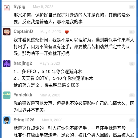
fiypig
May 9, 2023
81
那又如何，保护好自己保护好身边的人才是真的，其他的没必
要，反正我是普通人，那不是我的事
CaptainD
May 9, 2023
1
82
我才看见这条新闻，我是不是可以理解为，遇到类似事件果断大
打出手，因为不管有没有还手，都要被苦苦相劝然后定性为互
殴，那为啥不一开始就开打呢
baojing2
May 9, 2023
83
1 、多 FFQ ，5-10 年你会逐渐麻木
2 、天天看 CCTV ，5-10 年你会逐渐麻木
给的药方是 2 ，楼主明显遍 2 居多
Yanickkk
May 9, 2023
84
我的建议是可以发声，但是也不没必要影响自己的心情太久，因
为世界并不完美。
Sting1226
May 9, 2023
85
就是这样规定的。别人打你你不能还手，一旦还手就是互殴。
除非你在唐山半夜烧烤，是女的，被几个男人围殴，然后被人发