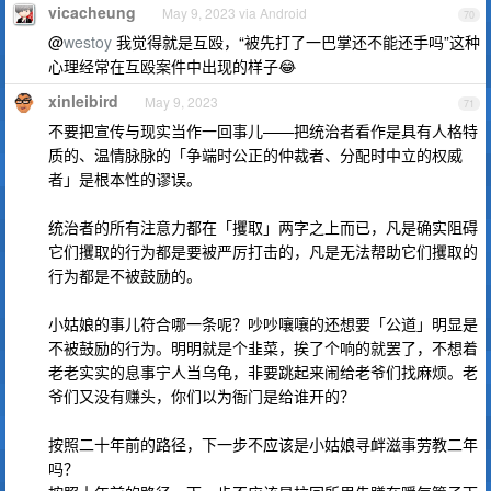
vicacheung
May 9, 2023 via Android
70
@
westoy
我觉得就是互殴，“被先打了一巴掌还不能还手吗”这种
心理经常在互殴案件中出现的样子😂
xinleibird
May 9, 2023
71
不要把宣传与现实当作一回事儿——把统治者看作是具有人格特
质的、温情脉脉的「争端时公正的仲裁者、分配时中立的权威
者」是根本性的谬误。
统治者的所有注意力都在「攫取」两字之上而已，凡是确实阻碍
它们攫取的行为都是要被严厉打击的，凡是无法帮助它们攫取的
行为都是不被鼓励的。
小姑娘的事儿符合哪一条呢？吵吵嚷嚷的还想要「公道」明显是
不被鼓励的行为。明明就是个韭菜，挨了个响的就罢了，不想着
老老实实的息事宁人当乌龟，非要跳起来闹给老爷们找麻烦。老
爷们又没有赚头，你们以为衙门是给谁开的？
按照二十年前的路径，下一步不应该是小姑娘寻衅滋事劳教二年
吗？