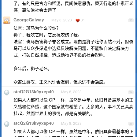
了，有的只是官方和稀泥，民间快意恩仇，替天行道的朴素正义
感，离法治社会太远了
GeorgeGalway
May 8, 2023
31
33
法官：斑马为什么咬你？
狮子：我吃它时，它反抗咬伤了我。
法官：斑马伤害狮子罪名成立。理由是狮子吃你固然不对，但斑
马可以从众多渠道中选择反映解决问题，不能私自决定解决方
式，打破自然规律，造成动物界不良的社会影响。
多年后，狮子老死。
众畜生感叹：正义也许会迟到，但永远不会缺席。
stcQ2G13k9yxep40
May 8, 2023
34
如果人人都可以像 OP 一样，虽然是中年，依旧具备最基本的正
义感和使命感，这个国家就有希望了。太多的人，事不关己高高
挂起，然而世界上的事情，都是有关联的。
stcQ2G13k9yxep40
May 8, 2023
35
如果人人都可以像 OP 一样，虽然是中年，依旧具备最基本的正