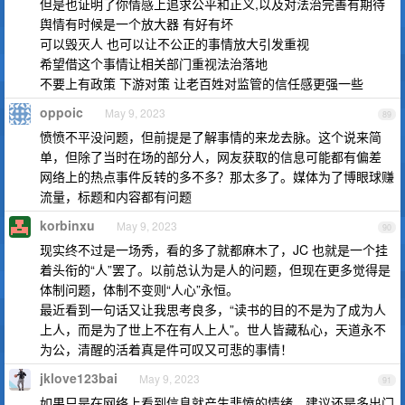
但是也证明了你情感上追求公平和正义,以及对法治完善有期待
舆情有时候是一个放大器 有好有坏
可以毁灭人 也可以让不公正的事情放大引发重视
希望借这个事情让相关部门重视法治落地
不要上有政策 下游对策 让老百姓对监管的信任感更强一些
oppoic
May 9, 2023
89
愤愤不平没问题，但前提是了解事情的来龙去脉。这个说来简
单，但除了当时在场的部分人，网友获取的信息可能都有偏差
网络上的热点事件反转的多不多？那太多了。媒体为了博眼球赚
流量，标题和内容都有问题
korbinxu
May 9, 2023
90
现实终不过是一场秀，看的多了就都麻木了，JC 也就是一个挂
着头衔的“人”罢了。以前总认为是人的问题，但现在更多觉得是
体制问题，体制不变则“人心”永恒。
最近看到一句话又让我思考良多，“读书的目的不是为了成为人
上人，而是为了世上不在有人上人”。世人皆藏私心，天道永不
为公，清醒的活着真是件可叹又可悲的事情！
jklove123bai
May 9, 2023
91
如果只是在网络上看到信息就产生悲愤的情绪，建议还是多出门