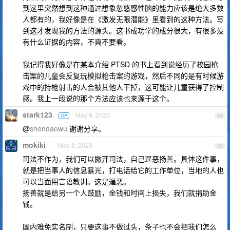
到这里突然想到这种通过想象忽悠感性脑的能力应该是绝大多数
人都有的，我好像是在《激发无限潜能》里看到的这种方法。写
到这才发现我的方法的源头。这书成功学的成分很大，有很多没
有什么证据的内容，不爽不要看。
我记得我好像是在某本介绍 PTSD 的书上看到说经历了校园枪
击案的儿童会反复玩模拟枪击案的游戏，然后不同的是有时候游
戏中的持枪射击的人会被其他人干掉，这可能让儿童获得了控制
感。我上一段说的那个方法应该也来源于这个。
stark123
May 8, 2023
OP
64
@
shendaowu
谢谢分享。
mokiki
May 8, 2023
65
司法不作为，我们可以撇开司法，自己逞恶扬善。具体这件事，
就是把当事人的信息暴光，打电话给它的工作单位，当地的人也
可以当面用言语教训。这是逞恶。
扬善就是给另一个人鼓励，金钱和时间上损失，我们就捐助金
钱。
国内难免实名制，只要这事不做过头，条子也不会把我们怎么