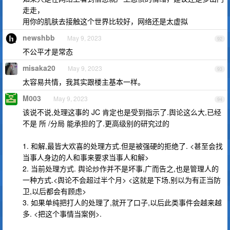
走走，
用你的肌肤去接触这个世界比较好，网络还是太虚拟
newshbb
May 9, 2023
92
不公平才是常态
misaka20
May 9, 2023
93
太容易共情，我其实跟楼主基本一样。
M003
May 9, 2023
94
该说不说,处理这事的 JC 肯定也是受到指示了.舆论这么大,已经
不是 所 /分局 能承担的了.更高级别的研究过的
1. 和解,最皆大欢喜的处理方式.但是被强硬的拒绝了. <甚至会找
当事人身边的人和事来要求当事人和解>
2. 当前处理方式. 舆论炒作并不是坏事,广而告之,也是管理人的
一种方式.<舆论不会超过半个月> <这就是下场,别以为有正当防
卫,以后都会有顾虑>
3. 如果单纯把打人的处理了,就开了口子,以后此类事件会越来越
多. <把这个事情当案例>.