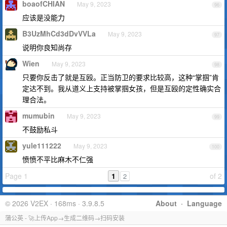
boaofCHIAN
May 9, 2023
96
应该是没能力
B3UzMhCd3dDvVVLa
May 9, 2023
97
说明你良知尚存
Wien
May 9, 2023
98
只要你反击了就是互殴。正当防卫的要求比较高，这种“掌掴”肯
定达不到。我从道义上支持被掌掴女孩，但是互殴的定性确实合
理合法。
mumubin
May 9, 2023
99
不鼓励私斗
yule111222
May 9, 2023
100
愤愤不平比麻木不仁强
Page 1
1
of 2
2
© 2026 V2EX · 168ms · 3.9.8.5
About
·
Language
蒲公英 - 🚀上传App→生成二维码→扫码安装