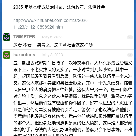
2035 年基本建成法治国家、法治政府、法治社会
http://www.xinhuanet.com/politics/2020-
11/23/c_1210898920.htm
TSIMSTER
May 8, 2023
57
少看 不看 一笑置之：这 TM 社会就这样😊
hazardous
May 8, 2023
58
五一期出去旅游期间目睹了一次冲突事件，人那么多景区管理又
跟不上，不老实排队的太多了，一小时看到几起吵架。其中一
起，起因我没看到只看到后续，队伍外一伙人和队伍里一个人冲
突，这伙人就那种典型的黑社会形象，其中一个光头纹身，搭着
队伍里那个人的肩膀把人往外扯，这伙人里另一个，吸一口烟往
对方脸上吹，总之这伙人也是很懂，就是动手动脚，激怒对方等
你出手，然后他们就有理由和你斗殴了。好在队伍里的人忍住了
只是和他们对骂没有被他们引着走，警察来了也没法惩治他们，
毕竟他们也没造成身体伤害，后来他们就站队伍外面盯着队伍里
的那个人。但设身处地想想也是真的让人愤怒，这种烂人都是闹
事的好手，守法的人还没办法治他们，警察只会平息事端，不出