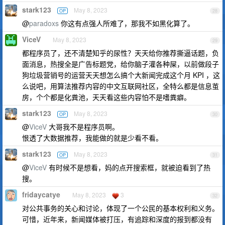
stark123
May 8, 2023
OP
28
@
paradoxs
你这有点强人所难了，那我不如黑化算了。
ViceV
May 8, 2023
29
都程序员了，还不清楚知乎的尿性？天天给你推荐撕逼话题，负
面消息，热搜全是广告标题党，给你脑子灌各种屎，以前做段子
狗垃圾营销号的运营天天想怎么搞个大新闻完成这个月 KPI ，这
么说吧，用算法推荐内容的中文互联网社区，全特么都是信息茧
房，个个都是化粪池，天天看这些内容怕不是嗜粪癖。
stark123
May 8, 2023
OP
30
@
ViceV
大哥我不是程序员啊。
恨透了大数据推荐，我能做的就是少看不看。
stark123
May 8, 2023
OP
31
@
ViceV
有时候不是想看，妈的点开搜索框，就被迫看到了热
搜。
fridaycatye
May 8, 2023
3
32
对公共事务的关心和讨论，体现了一个公民的基本权利和义务。
可惜，近年来，新闻媒体被打压，有追踪和深度的报到都没有