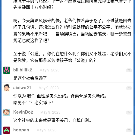
按照十年前的路径，下一步不应该是拉回所里先蹲在暖气管子下
先冷静四十八小时吗？
啊，今天舆论风暴来的快，老爷们捏着鼻子忍了，不过就是回去
问了几句话，还想怎么样？咱别说处理的公平不公平，咱就说处
置的果断不果断吧……当场挨嘴巴，当场回去笔录，哪一条警务
规范也就这样了吧？
至于说「公道」，你们在想什么呢？你们又不姓赵，老爷们又不
是你爹，它有那条义务哄孩子给「公道」的？
bilibilifk2
May 9, 2023
72
是这个社会烂透了
aiaiwo21
May 9, 2023
73
你以为 我们 血性是怎么没的。脊梁骨是怎么断的。
路见不平？老实蹲下！
KevinDo2
May 9, 2023
74
这个社会的未来就是事不关己，自私自利。
hoopan
May 9, 2023
75