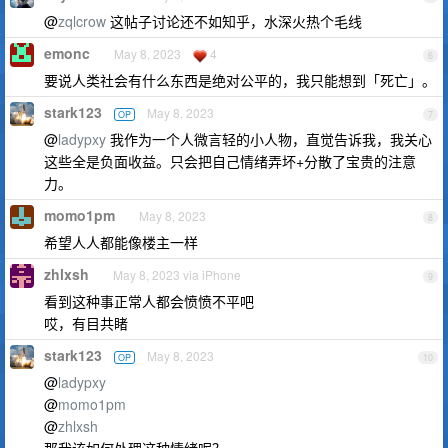
@
zqlcrow
这帖子讨论还不如知乎，水深火热个毛线
emonc
May 8, 2023
4
6
要说人类社会有什么东西是绝对公平的，我只能想到「死亡」。
stark123
May 8, 2023
OP
7
@
ladypxy
我作为一个人微言轻的小人物，直觉告诉我，我关心
这些全是负面收益。只会把自己情绪弄坏+分散了宝贵的注意
力。
momo1pm
May 8, 2023
8
希望人人都能像楼主一样
zhlxsh
May 8, 2023 via iPhone
9
看到这种事正常人都会愤愤不平吧
哎，有目共睹
stark123
May 8, 2023
OP
10
@
ladypxy
@
momo1pm
@
zhlxsh