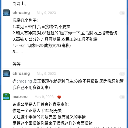
到网上。
chrosing
May 9, 2023
86
我举几个列子:
1.看见人晕倒了,直接路过,不要扶
2.和人有冲突,对方“轻轻的”碰了你一下,立马躺地上报警验伤
3.高铁 6 公分的刀具可以带,农民工的工具不能带
4.不公平现象已经成为大众(鬼称)
5.......
等等
chrosing
May 9, 2023
87
@
chrosing
反正我现在就是利己主义者(不算精致,因为我只能管
我自己不用多管闲事)
maizero
May 9, 2023
1
88
追求公平是人们善良的直觉本能
你是一个正常人 和年纪无关
关注这个事情的司法完善 是有意义的事情
尽管这个事情给你带来了愤慨这样的负面情绪