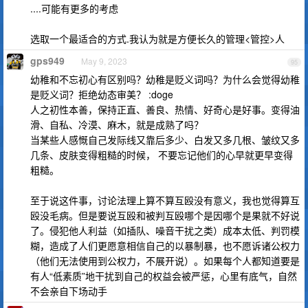
....可能有更多的考虑
选取一个最适合的方式.我认为就是方便长久的管理<管控>人
gps949
May 9, 2023
95
幼稚和不忘初心有区别吗？幼稚是贬义词吗？为什么会觉得幼稚
是贬义词？拒绝幼态审美？ :doge
人之初性本善，保持正直、善良、热情、好奇心是好事。变得油
滑、自私、冷漠、麻木，就是成熟了吗？
当某些人感慨自己发际线又靠后多少、白发又多几根、皱纹又多
几条、皮肤变得粗糙的时候， 不要忘记他们的心早就更早变得
粗糙。
至于说这件事，讨论法理上算不算互殴没有意义，我也觉得算互
殴没毛病。但是要说互殴和被判互殴哪个是因哪个是果就不好说
了。侵犯他人利益（如插队、噪音干扰之类）成本太低、判罚模
糊，造成了人们更愿意相信自己的以暴制暴，也不愿诉诸公权力
（他们无法使用到公权力，不展开说）。如果每个人都知道要是
有人“低素质”地干扰到自己的权益会被严惩，心里有底气，自然
不会亲自下场动手