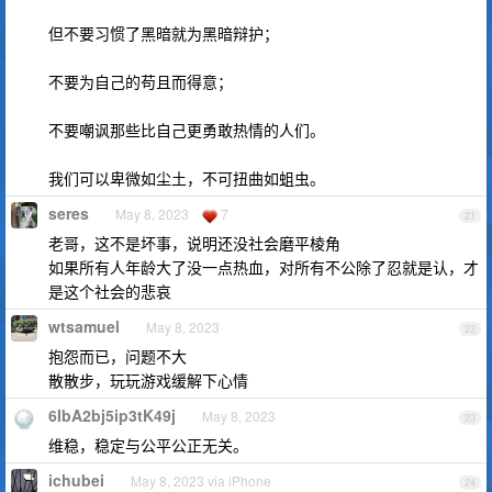
但不要习惯了黑暗就为黑暗辩护；
不要为自己的苟且而得意；
不要嘲讽那些比自己更勇敢热情的人们。
我们可以卑微如尘土，不可扭曲如蛆虫。
seres
May 8, 2023
7
21
老哥，这不是坏事，说明还没社会磨平棱角
如果所有人年龄大了没一点热血，对所有不公除了忍就是认，才
是这个社会的悲哀
wtsamuel
May 8, 2023
22
抱怨而已，问题不大
散散步，玩玩游戏缓解下心情
6IbA2bj5ip3tK49j
May 8, 2023
23
维稳，稳定与公平公正无关。
ichubei
May 8, 2023 via iPhone
24