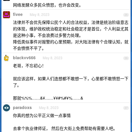
网络发酵众多民众愤怒，也许会改变。
fivee
May 8, 2023
25
法律并不会优先保障公民个人的合法权益，法律是统治阶级意志
的体现，维护政权统治稳定和社会稳定才是首位，个人利益尤其
是这种小事，不会浪费过多警力处理。
降低类似事件对报警的心里预期，对大陆法律有个合理认知，就
不会愤愤不平了。
blackvv666
May 8, 2023
26
老哥，不忘初心！
就应该这样，如果人们连想都不敢想一下，心里都不敢愤怒一下
了。
那就%%%……&¥……¥¥#%#¥%……&
paradoxs
May 8, 2023
27
你真的想为公平正义做一点事情
去拿个执业律师证， 然后在大街上免费帮助有需要人吧。