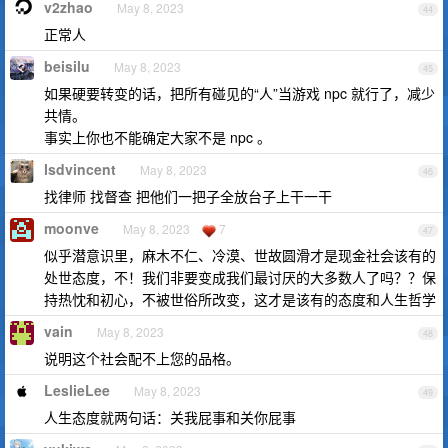
v2zhao
May 8, 2023
44
正常人
beisilu
May 8, 2023
45
如果硬要转变的话，把所有碰见的“人”当游戏 npc 就行了，减少
共情。
事实上你也不能确定大家不是 npc 。
lsdvincent
May 8, 2023
46
找律师 找督查 把他们一把子全放台子上干一干
moonve
May 8, 2023
7
47
似乎潜意识里，麻木不仁、冷漠、世故圆滑才是现金社会该有的
处世态度，不！我们非要变成我们最讨厌的大多数人了吗？？保
持热忱和初心，不被世俗所改变，这才是该有的态度和人生哲学
vain
May 8, 2023
48
说明这个社会配不上您的品格。
LeslieLee
May 8, 2023
49
人生态度就两句话：关我屁事和关你屁事