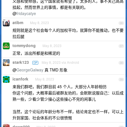
义感和使命感，这个国家就有希望了。太多的人，事不关己高高
挂起，然而世界上的事情，都是有关联的。
@
fridaycatye
atibm
May 8, 2023
36
规则就是这个社会每个人的加权平均，就算你不能推动，也不要
拉后腿
tommydong
May 8, 2023
37
正常，派出所都是和稀泥的
stark123
May 8, 2023 via Android
OP
38
@
GeorgeGalway
真 TMD 形象
icanfork
May 8, 2023
39
来我们群吧，我们群目前 45 个人，大部分人年龄相仿
你这个问题，大概率最后被群友劝的，会默默说服自己：以后成
熟一些，少看少管少操心这些操心不完的闲事儿
当然，这个论坛的年龄分布不一样，结论肯定也不一样，可以上
升到家国、社会体系的不公很愤慨
dawn009
May 8, 2023