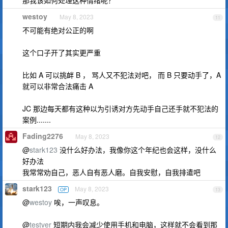
那我该如何处理这种情绪呢？
westoy
May 8, 2023
11
不可能有绝对公正的啊
这个口子开了其实更严重
比如 A 可以挑衅 B ， 骂人又不犯法对吧， 而 B 只要动手了，A
就可以非常合法痛击 A
JC 那边每天都有这种以为引诱对方先动手自己还手就不犯法的
案例.......
Fading2276
May 8, 2023
12
@
stark123
没什么好办法，我像你这个年纪也会这样，没什么
好办法
我常常劝自己，恶人自有恶人磨。自我安慰，自我排遣吧
stark123
May 8, 2023
OP
13
@
westoy
唉，一声叹息。
@
testver
短期内我会减少使用手机和电脑，这样就不会看到那