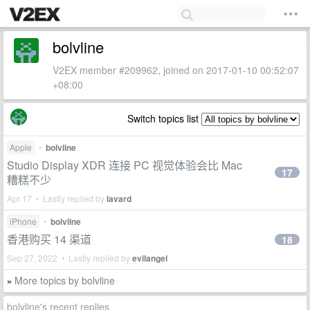
bolvline
V2EX member #209962, joined on 2017-01-10 00:52:07
+08:00
Switch topics list
Apple
•
bolvline
Studio Display XDR 连接 PC 视觉体验会比 Mac
17
糟糕不少
Apr 17 • Lastly replied by
lavard
iPhone
•
bolvline
香港购买 14 渠道
18
Sep 27, 2022 • Lastly replied by
evilangel
More topics by bolvline
»
bolvline's recent replies