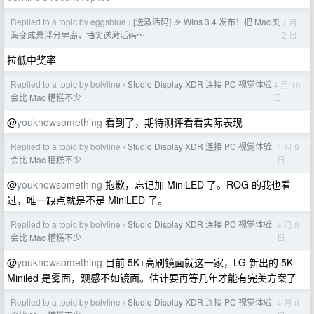
Replied to a topic by eggsblue
[送激活码] 🎉 Wins 3.4 发布！把 Mac 刘
7 月
›
2 日
海变成悬浮分屏岛，抽奖送激活码～
拉低中奖率
Replied to a topic by bolvline
Studio Display XDR 连接 PC 视觉体验
4 月 16
›
日
会比 Mac 糟糕不少
@
youknowsomething
看到了，期待测评看看实际表现
Replied to a topic by bolvline
Studio Display XDR 连接 PC 视觉体验
4 月 9
›
日
会比 Mac 糟糕不少
@
youknowsomething
抱歉，忘记加 MiniLED 了。ROG 的我也看
过，唯一缺点就是不是 MiniLED 了。
Replied to a topic by bolvline
Studio Display XDR 连接 PC 视觉体验
4 月 8
›
日
会比 Mac 糟糕不少
@
youknowsomething
目前 5K+高刷镜面就这一家，LG 新出的 5K
Miniled 是雾面，观感不如镜面。估计要再等几年才能有完美方案了
Replied to a topic by bolvline
Studio Display XDR 连接 PC 视觉体验
4 月 8
›