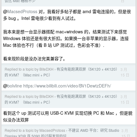
日
会比 Mac 糟糕不少
@
MacsedProtoss
对，我看好多帖子都是 amd 雷电连接的，但是很
多 bug 。Intel 雷电很少看到有人试过。
我本来是想一台显示器搭配 mac+windows 的，结果测试下来感觉
Windows 体验还是有很大折扣。如果换一台非苹果的显示器，连接
Mac 体验也不行（看 B 站 UP 测试过，色彩会不准）.
看来现阶段是没办法完美兼容了。
Replied to a topic by BiteDXH
有没有能跑满双屏（5K120 + 4K120）
3 月
›
15 日
的 KVM？（Mac mini + PC）
@
bolvline
https://www.bilibili.com/video/BV1DewtzDEFh/
Replied to a topic by BiteDXH
有没有能跑满双屏（5K120 + 4K120）
3 月
›
15 日
的 KVM？（Mac mini + PC）
看到这个 up 测试可以用 USB-C KVM 实现切换 PC 和 Mac ，但是貌
似没办法双屏
Replied to a topic by MacsedProtoss
不建议 AMD 平台：研究 Studio
3 月
›
15 日
Display XDR 连 5090 的过程发现的坑