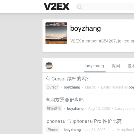
boyzhang
V2EX member #654207, joined on
boyzhang
提问
技
有 Cursor 续杯的吗？
Cursor
•
boyzhang
•
Mar 30
• Lastly replied by
bo
有朋友需要键盘吗
机械键盘
•
boyzhang
•
Aug 12, 2025
• Lastly repli
iphone16 与 iphone16 Pro 性价比高
iPhone
•
boyzhang
•
Jul 24, 2025
• Lastly replied