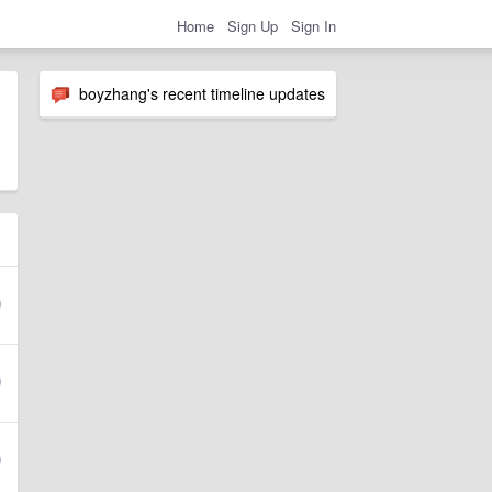
Home
Sign Up
Sign In
boyzhang's recent timeline updates