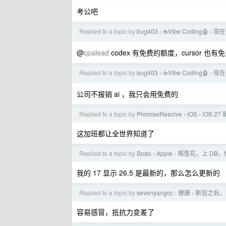
考公吧
Replied to a topic by
bug403
☕Vibe Coding🤖
现在
›
›
@
cpalead
codex 有免费的额度，cursor 也
Replied to a topic by
bug403
☕Vibe Coding🤖
现在
›
›
公司不报销 ai ，我只会用免费的
Replied to a topic by
PromiseResolve
iOS
iOS 
›
›
这加班都让全世界知道了
Replied to a topic by
Bodo
Apple
喝雪花，上 DB，
›
›
我的 17 显示 26.5 是最新的，那么怎么更新的
Replied to a topic by
sevenyangcc
健康
新冠之后，
›
›
容易感冒，抵抗力变差了