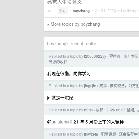
感觉人生没意义
1
生活
•
boyzhang
•
Oct 31, 2023
• Lastly repl
More topics by boyzhang
»
boyzhang's recent replies
Replied to a topic by
t20000622yy
程序员
专升本前端
›
›
开源的收获
我现在很懒，向你学习
Replied to a topic by
jingcjie
成都
被狗咬伤，对方
›
›
jc 就是一坨屎
Replied to a topic by
h3ral
成都
2026.06.06
›
›
@
pulutom40
21 年 5 月份上车的大冤种
Replied to a topic by
flowzeta
职场话题
还会推荐学
›
›