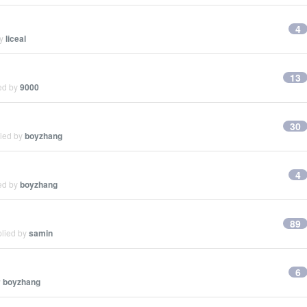
4
by
liceal
13
ied by
9000
30
lied by
boyzhang
4
ied by
boyzhang
89
plied by
samin
6
y
boyzhang