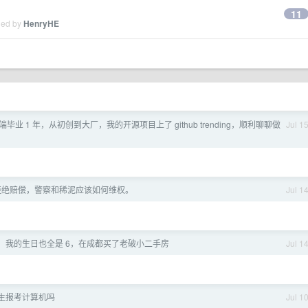
11
ied by
HenryHE
毕业 1 年，从初创到大厂，我的开源项目上了 github trending，顺利聊聊做
Jul 1
拒绝赔偿，警察和稀泥应该如何维权。
Jul 1
 星期六，我的生日也全是 6，在成都买了老破小二手房
Jul 1
生报考计算机吗
Jul 1