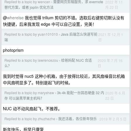
Replied to a topic by wencan
需要网页剪辑服务，求 evernote
2022 年 11
›
月 22 日
替代方案，或者 joplin 优化方法
@
wherelse
我也觉得 trilium 剪切的不错。选取后右键剪切默认没有
快捷键，后来我发现 edge 中可以自己设置，完美！
Replied to a topic by yuan101010
Java 后端怎么快速写前
2021 年 12 月 1
›
日
端
photoprism
Replied to a topic by lawrencezou
给爸妈配 NUC 合适
2020 年 7 月 16
›
日
么？
我到时觉得 nuc5 这种小机箱，由于放得比较近，其风扇噪音比机箱
中风扇明显多了。特别是起飞的时候。
Replied to a topic by maryshaw
3k-4k 能配一台固态硬盘 32 内
2020 年 6 月
›
22 日
存 可以装黑苹果主机吗？
NUC 动不动风扇起飞，不推荐。
Replied to a topic by zhuzhezhe
我还活着，各位新年快乐
2019 年 2 月 5 日
›
新年快乐，祝早日康复