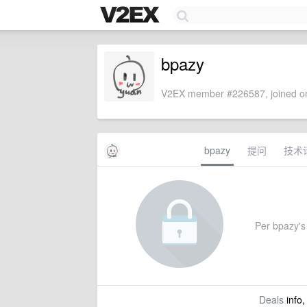
bpazy
V2EX member #226587, joined on
bpazy
提问
技术
Per bpazy's s
Deals
info,