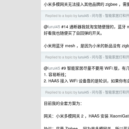
小米多模网关无法接入其他品牌的 zigbee ，需要通过 H
Replied to a topic by
lurui45
问与答
智能家居灯和
›
›
@
lurui45
#14 通断器我就淘宝随便搜的，蓝牙 
好看我也随便买了自回弹的开关。
小米用蓝牙 mesh ，是因为小米的新品没有 zigb
Replied to a topic by
lurui45
问与答
智能家居灯和
›
›
@
lurui45
#9 智能家居尽量不要用 WiFi 版，
1. 容易断线；
2. HAAS 接入 WiFi 设备靠的是轮训，如果你
Replied to a topic by
lurui45
问与答
智能家居灯和
›
›
目前我的全套方案为：
网关：小米多模网关 2 ，HAAS 安装 XiaomiGatew
协议：尽量 Zigbee ，因为是多模网关，所以