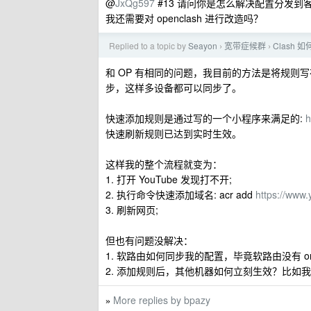
@
JxQg597
#13 请问你是怎么解决配置分发到客
我还需要对 openclash 进行改造吗？
Replied to a topic by
Seayon
宽带症候群
Clash
›
›
和 OP 有相同的问题，我目前的方法是将规则写在文件中
步，这样多设备都可以同步了。
快速添加规则是通过写的一个小程序来满足的:
h
快速刷新规则已达到实时生效。
这样我的整个流程就变为：
1. 打开 YouTube 发现打不开;
2. 执行命令快速添加域名: acr add
https://www
3. 刷新网页;
但也有问题没解决：
1. 软路由如何同步我的配置，毕竟软路由没有 oned
2. 添加规则后，其他机器如何立刻生效？比
More replies by bpazy
»