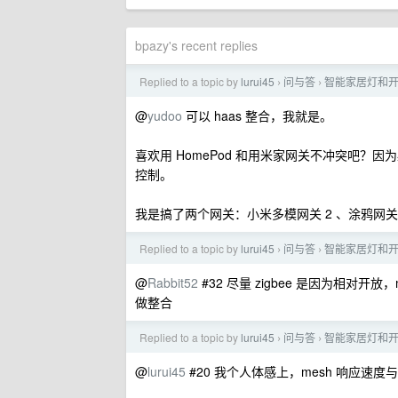
bpazy's recent replies
Replied to a topic by
lurui45
问与答
智能家居灯和
›
›
@
yudoo
可以 haas 整合，我就是。
喜欢用 HomePod 和用米家网关不冲突吧？因为必然
控制。
我是搞了两个网关：小米多模网关 2 、涂鸦网关
Replied to a topic by
lurui45
问与答
智能家居灯和
›
›
@
Rabbit52
#32 尽量 zigbee 是因为相对开放
做整合
Replied to a topic by
lurui45
问与答
智能家居灯和
›
›
@
lurui45
#20 我个人体感上，mesh 响应速度与 z