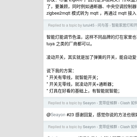
了，要兼顾，同时例如通断器、中央空调控制器等第三方的
zigbee2mqtt 模式转为 mqtt ，再通过 mqtt 接入
Replied to a topic by
lurui45
问与答
智能家居灯和
›
›
智能灯能调节色温，这样不同品牌的灯在家里也不
tuya 之类的厂商都可以。
凌动开关，其实就是加了弹簧的开关，能自动复
说下我的方案：
* 开关有零线，就智能开关；
* 开关无零线，就凌动开关+通断器；
* 灯具在好看的基础上，有智能就智能；
Replied to a topic by
Seayon
宽带症候群
Clash
›
›
@
Seayon
#23 感谢回复，感觉你说的方法也
Replied to a topic by
Seayon
宽带症候群
Clash
›
›