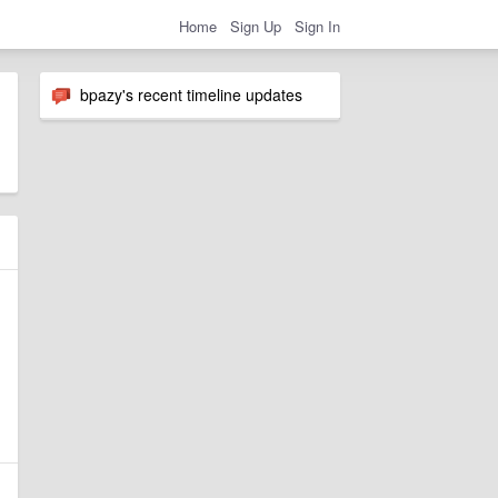
Home
Sign Up
Sign In
bpazy's recent timeline updates