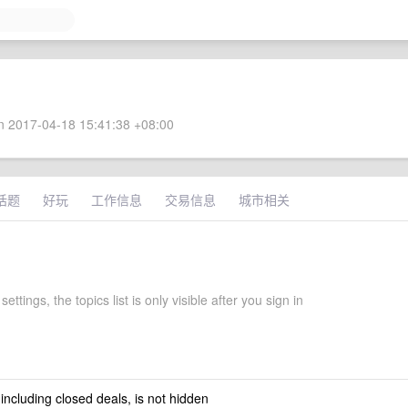
 2017-04-18 15:41:38 +08:00
话题
好玩
工作信息
交易信息
城市相关
ettings, the topics list is only visible after you sign in
 including closed deals, is not hidden