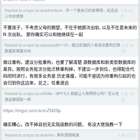
Replied to a topic by diveIntoWork
​写一个我自己的故事吧，纪念这
7 月 22
›
日
三年的感情
不要孩子，不考虑父母的期望，不在乎她那次出轨, 以及不在意未来的
N 次出轨， 那你确实可以和她继续在一起
Replied to a topic by qiaoqiao881100
做过后端的人来说说重构迁移
6 月 24
›
日
数据库难度大吗
做过重构，建议分批重构，也要了解清楚 源数据库和新类型数据库的
差异。按照业务批次分批迁移重构掉，不建议一步到位，也得配合代
码同时进行，有很多业务是 历史毒瘤，可能不是因为你重构引起的也
会归到你这边来，总之，任重道远
Replied to a topic by w568w
GPT-5.5 真能让人用得舒心吗？怎么在
6 月 16
›
日
我这跟弱智一样
https://imgur.com/a/vnZNXSp
确实糟心，改不掉自创无实现函数的问题， 有没大佬指教一下
Replied to a topic by AokiNet
两年感情结束
6 月 15 日
›