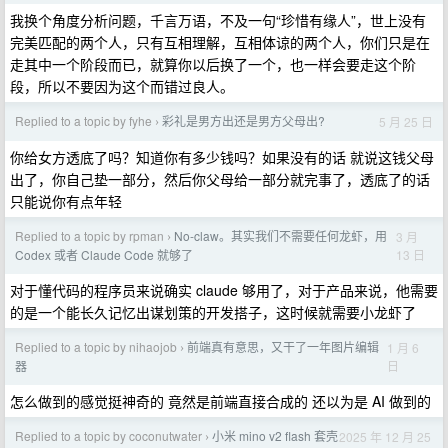
我换个角度分析问题，千言万语，不及一句“珍惜有缘人”，世上没有
完美匹配的两个人，只有互相理解，互相体谅的两个人，你们只是在
走其中一个阶段而已，就算你以后换了一个，也一样会要走这个阶
段，所以不要因为这个而错过良人。
Replied to a topic by fyhe
彩礼是男方出还是男方父母出?
5 月 25 日
›
你给女方透底了吗？知道你有多少钱吗？如果没有的话 就说这钱父母
出了，你自己垫一部分，然后你父母给一部分就完事了，透底了的话
只能说你有点年轻
Replied to a topic by rpman
No-claw。其实我们不需要任何龙虾，用
3 月
›
13 日
Codex 或者 Claude Code 就够了
对于懂代码的程序员来说确实 claude 够用了，对于产品来说，他需要
的是一个能长久记忆出谋划策的开发搭子，这时候就需要小龙虾了
Replied to a topic by nihaojob
前端真有意思，又干了一年图片编辑
1 月 6
›
日
器
怎么做到的感觉挺神奇的 竟然是前端直接合成的 还以为是 AI 做到的
Replied to a topic by coconutwater
小米 mino v2 flash 套壳
2025 年 12 月 25
›