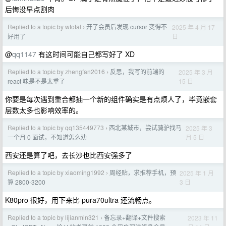
后悔没早点割肉
Replied to a topic by wtotal
开了会员后发现 cursor 变得不
2025 年 4 月 17
›
日
好用了
@
qq1147
有这时间可能自己都写好了 XD
Replied to a topic by zhengfan2016
反思，我写的前端的
2025 年 3 月
›
15 日
react 味是不是太重了
你要是每次遇到重合都抽一个新的组件确实是有点烦人了，毕竟嵌套
层数太多也影响效率的。
Replied to a topic by qq135449773
西北某城市，尝试骑驴找马
2025 年 3
›
月 5 日
一个月 0 面试，不知道怎么劝
西安还是算了吧，去长沙也比西安强多了
Replied to a topic by xiaoming1992
周经贴，求推荐手机，预
2025 年 1 月
›
3 日
算 2800-3200
K80pro 很好，用下来比 pura70ultra 还流畅点。
Replied to a topic by lijianmin321
备忘录+翻译+文件搜索
2023 年 11
›