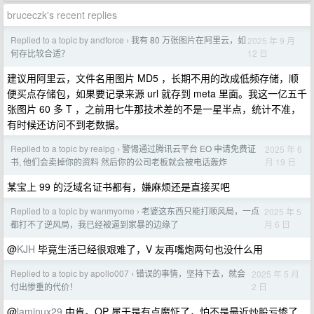
bruceczk's recent replies
Replied to a topic by andforce
我有 80 万张图片在阿里云，如
2025 年 9 月
›
12 日
何存比较合适？
建议用阿里云，文件名用图片 MD5 ，长期不用的改成低频存储，顺
便买点存储包，如果要记录来源 url 就存到 meta 里面。我这一亿五千
张图片 60 多 T ，之前用七牛那技术差的不是一星半点，统计不准，
有时候还访问不到老数据。
Replied to a topic by realpg
警惕通过腾讯云平台 EO 申请免费证
2025 年 6
›
月 19 日
书, 他们会卖掉你的资料 然后你的公司老板就会被电话轰炸
某宝上 99 的泛域名证书都有，嫌麻烦还是直接买吧
Replied to a topic by wanmyome
老婆这东西只能打顺风局，一点
2025 年 5
›
月 6 日
都打不了逆风局，我已经被逼到家暴的边缘了
@
KJH
毕竟生活已经很艰难了，V 友再嘴炮两句也没什么用
Replied to a topic by apollo007
错误的事情，坚持下去，就会
2025 年 5 月
›
2 日
付出惨重的代价！
@
laminux29
中肯。OP 属于是有点魔怔了，怕不是最近炒股亏惨了