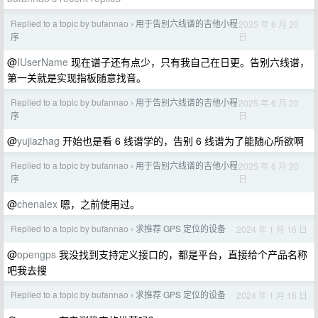
Replied to a topic by bufannao
用于告别六线谱的吉他小程
2025 年 6 月 20
›
日
序
@
IUserName
现在谱子还有点少，只有我自己在日更。告别六线谱，
第一关就是实现指板随意找音。
Replied to a topic by bufannao
用于告别六线谱的吉他小程
2025 年 6 月 20
›
日
序
@
yujiazhag
开始也是看 6 线谱学的，告别 6 线谱为了能随心所欲啊
Replied to a topic by bufannao
用于告别六线谱的吉他小程
2025 年 6 月 20
›
日
序
@
chenalex
嗯，之前使用过。
Replied to a topic by bufannao
求推荐 GPS 定位的设备
2024 年 1 月 16 日
›
@
opengps
我没找到支持定义接口的，都是平台，直接给个产品名称
吧我去搜
Replied to a topic by bufannao
求推荐 GPS 定位的设备
2024 年 1 月 16 日
›