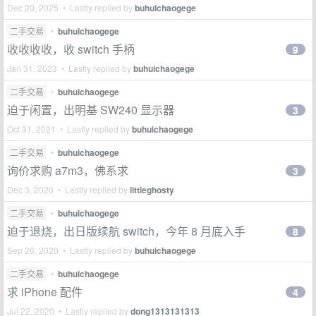
Dec 20, 2025 • Lastly replied by
buhuichaogege
二手交易
•
buhuichaogege
收收收收，收 switch 手柄
9
Jan 31, 2023 • Lastly replied by
buhuichaogege
二手交易
•
buhuichaogege
迫于闲置，出明基 SW240 显示器
3
Oct 31, 2021 • Lastly replied by
buhuichaogege
二手交易
•
buhuichaogege
询价求购 a7m3，佛系求
3
Dec 3, 2020 • Lastly replied by
littleghosty
二手交易
•
buhuichaogege
迫于退烧，出日版续航 switch，今年 8 月底入手
8
Sep 26, 2020 • Lastly replied by
buhuichaogege
二手交易
•
buhuichaogege
求 iPhone 配件
4
Jul 22, 2020 • Lastly replied by
dong1313131313