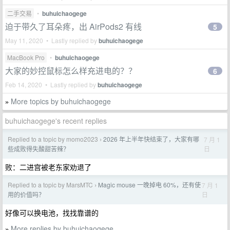
二手交易
•
buhuichaogege
迫于带久了耳朵疼，出 AirPods2 有线
5
May 11, 2020 • Lastly replied by
buhuichaogege
MacBook Pro
•
buhuichaogege
大家的妙控鼠标怎么样充进电的？？
6
Feb 14, 2020 • Lastly replied by
buhuichaogege
More topics by buhuichaogege
»
buhuichaogege's recent replies
Replied to a topic by momo2023
2026 年上半年快结束了，大家有哪
7 月 1
›
日
些成败得失酸甜苦辣？
败：二进宫被老东家劝退了
Replied to a topic by MarsMTC
Magic mouse 一晚掉电 60%，还有使
7 月 1
›
日
用的价值吗？
好像可以换电池，找找靠谱的
More replies by buhuichaogege
»