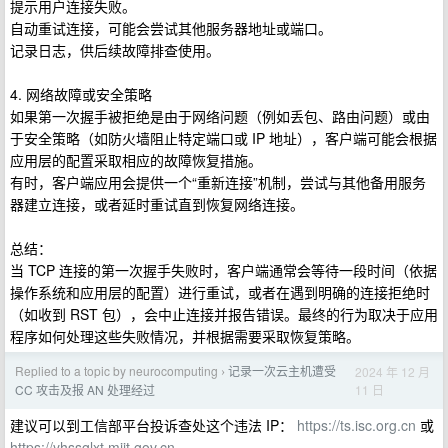
提示用户连接失败。
自动重试连接，可能会尝试其他服务器地址或端口。
记录日志，供后续故障排查使用。
4. 网络故障或安全策略
如果第一次握手被拒绝是由于网络问题（例如丢包、路由问题）或由
于安全策略（如防火墙阻止特定端口或 IP 地址），客户端可能会根据
应用层的配置采取相应的故障恢复措施。
有时，客户端应用会提供一个“重新连接”机制，尝试与其他备用服务
器建立连接，或者延时重试直到恢复网络连接。
总结：
当 TCP 连接的第一次握手失败时，客户端通常会等待一段时间（依据
操作系统和应用层的配置）进行重试，或者在遇到明确的连接拒绝时
（如收到 RST 包），会中止连接并报告错误。最终的行为取决于应用
程序如何处理这些失败情况，并根据需要采取恢复策略。
Replied to a topic by neurocomputing
记录一次云主机遭受
2024 年 12 月
›
11 日
CC 攻击及报 AN 处理经过
建议可以到工信部平台投诉查处这个违法 IP：
https://ts.isc.org.cn
或
https://yhssglxt.miit.gov.cn