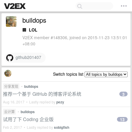
buildops
🏢
LOL
V2EX member #148306, joined on 2015-11-23 13:51:01
+08:00
github201407
Switch topics list
分享发现
•
buildops
推荐一个基于 GitHub 的博客评论系统
3
Aug 16, 2017 • Lastly replied by
pezy
云计算
•
buildops
试用了下 Coding 企业版
13
Feb 2, 2017 • Lastly replied by
sobigfish