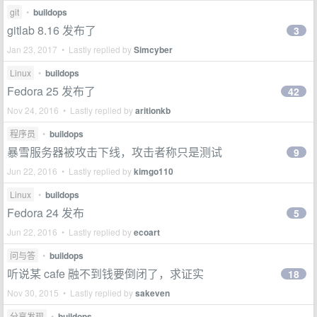
git
•
buildops
gitlab 8.16 发布了
3
Jan 23, 2017 • Lastly replied by
Simcyber
Linux
•
buildops
Fedora 25 发布了
42
Nov 24, 2016 • Lastly replied by
aritionkb
程序员
•
buildops
暴雪服务器被攻击下线，攻击者称只是测试
9
Jun 22, 2016 • Lastly replied by
kimgo110
Linux
•
buildops
Fedora 24 发布
5
Jun 22, 2016 • Lastly replied by
ecoart
问与答
•
buildops
听说某 cafe 融不到钱要倒闭了，求证实
18
Nov 30, 2015 • Lastly replied by
sakeven
分享发现
•
buildops