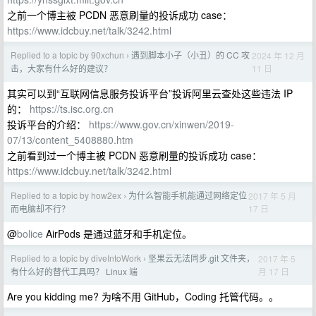
之前一个博主被 PCDN 恶意刷量的投诉成功 case：
https://www.idcbuy.net/talk/3242.html
Replied to a topic by 90xchun
遇到脚本小子（小丑）的 CC 攻
2024 年 12 月
›
11 日
击，大家有什么好的建议？
其实可以到“互联网信息服务投诉平台”投诉阿里云查处这些违法 IP
的：
https://ts.isc.org.cn
投诉平台的介绍：
https://www.gov.cn/xinwen/2019-
07/13/content_5408880.htm
之前看到过一个博主被 PCDN 恶意刷量的投诉成功 case：
https://www.idcbuy.net/talk/3242.html
Replied to a topic by how2ex
为什么智能手机能通过网络定位
2017 年 5 月
›
17 日
而电脑却不行？
@
bolice
AirPods 是通过蓝牙和手机定位。
Replied to a topic by diveIntoWork
坚果云无法同步.git 文件夹，
2017 年 5
›
月 17 日
有什么好的替代工具吗？ Linux 端
Are you kidding me? 为啥不用 GitHub，Coding 托管代码。。