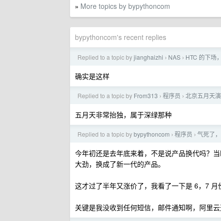
More topics by bypythoncom
»
bypythoncom's recent replies
Replied to a topic by
jianghaizhi
NAS
HTC 的下
›
›
确实是这样
Replied to a topic by
From313
程序员
北京五月天演
›
›
五月天非常抬独，属于深绿那种
Replied to a topic by
bypythoncom
程序员
气死了，
›
›
今年初还是去年底来着，不是说产品换代吗？当
大劲，换成了新一代的产品。
这才过了半年又涨价了，我看了一下是 6，7 
关键是我没收到任何短信，邮件通知啊，阿里云