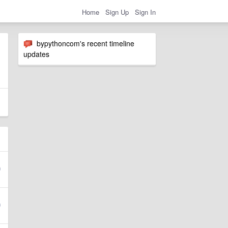
Home
Sign Up
Sign In
bypythoncom's recent timeline
updates