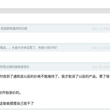
场，就是群晖最终的归宿
May 15, 202
唱会。。大麦分分钟没票了，有啥小技巧吗？
May 10, 202
阿里云国际版偷偷涨价
Sep 28, 202
时收到了通知说以前的价格不能维持了，我才取消了以前的产品，费了很
月份开始涨价的。
这偷偷摸摸自己就干了