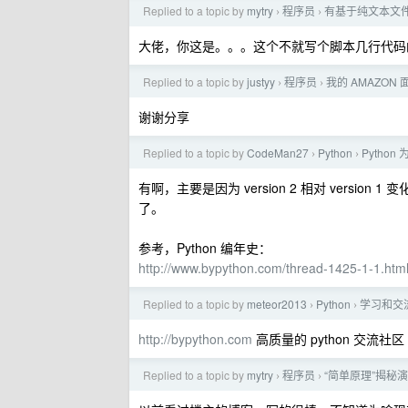
Replied to a topic by
mytry
程序员
有基于纯文本文
›
›
大佬，你这是。。。这个不就写个脚本几行代码
Replied to a topic by
justyy
程序员
我的 AMAZON
›
›
谢谢分享
Replied to a topic by
CodeMan27
Python
Python
›
›
有啊，主要是因为 version 2 相对 versi
了。
参考，Python 编年史：
http://www.bypython.com/thread-1425-1-1.htm
Replied to a topic by
meteor2013
Python
学习和交流
›
›
http://bypython.com
高质量的 python 交流社区
Replied to a topic by
mytry
程序员
“简单原理”揭秘演
›
›