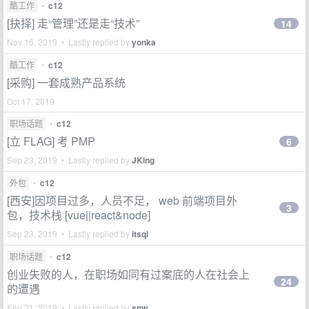
酷工作
•
c12
[抉择] 走“管理”还是走“技术”
14
Nov 16, 2019 • Lastly replied by
yonka
酷工作
•
c12
[采购] 一套成熟产品系统
Oct 17, 2019
职场话题
•
c12
[立 FLAG] 考 PMP
6
Sep 23, 2019 • Lastly replied by
JKing
外包
•
c12
[西安]因项目过多，人员不足， web 前端项目外
3
包，技术栈 [vue||react&node]
Sep 23, 2019 • Lastly replied by
itsql
职场话题
•
c12
创业失败的人，在职场如同有过案底的人在社会上
24
的遭遇
Sep 21, 2019 • Lastly replied by
snw