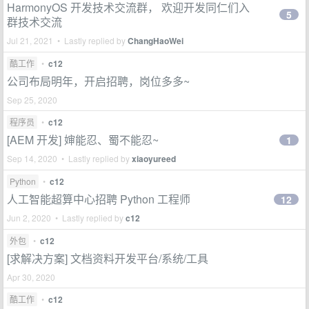
HarmonyOS 开发技术交流群， 欢迎开发同仁们入
5
群技术交流
Jul 21, 2021 • Lastly replied by
ChangHaoWei
酷工作
•
c12
公司布局明年，开启招聘，岗位多多~
Sep 25, 2020
程序员
•
c12
[AEM 开发] 婶能忍、蜀不能忍~
1
Sep 14, 2020 • Lastly replied by
xiaoyureed
Python
•
c12
人工智能超算中心招聘 Python 工程师
12
Jun 2, 2020 • Lastly replied by
c12
外包
•
c12
[求解决方案] 文档资料开发平台/系统/工具
Apr 30, 2020
酷工作
•
c12