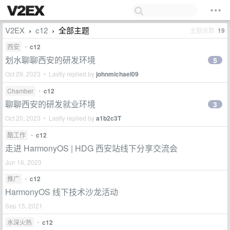
V2EX
c12
全部主题
主题总数
19
›
›
西安
•
c12
划水聊聊西安的研发环境
5
Oct 29, 2023 • Lastly replied by
johnmichael09
Chamber
•
c12
聊聊西安的研发就业环境
3
Oct 20, 2023 • Lastly replied by
a1b2c3T
酷工作
•
c12
走进 HarmonyOS | HDG 西安站线下分享交流会
Jun 16, 2023
推广
•
c12
HarmonyOS 线下技术沙龙活动
Sep 15, 2021
水深火热
•
c12