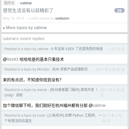
程序员
•
cabinw
感觉生活没有以前精彩了
29
May 19, 2014 • Lastly replied by
undozen
More topics by cabinw
»
cabinw's recent replies
Replied to a topic by cabinw
9 年没来 V2EX 了还是熟悉的味道
7 月 12 日
›
@
92493
哈哈哈是的基本只看技术
Replied to a topic by Ministor
杭州 求职产品经理职位
2017 年 3 月 22 日
›
来的有点迟，不知道你找到没有？
Replied to a topic by wwnje
[杭州或者厦门福州] 游戏开发（
2017 年 3 月 22
›
日
Unity）求职
加个微信聊下呗，我们刚好在杭州福州都有分部 @
cabinw
Replied to a topic by lucat
[上海/杭州] 应聘 Python 工程师，一
2017 年 3 月
›
22 日
个有想法的应届生