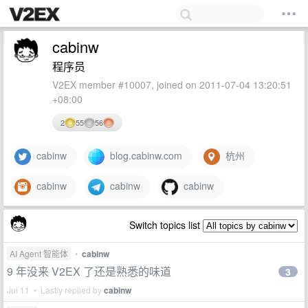
cabinw
程序员
V2EX member #10007, joined on 2011-07-04 13:20:51
+08:00
2
55
56
cabinw
blog.cabinw.com
杭州
cabinw
cabinw
cabinw
Switch topics list
AI Agent 智能体
•
cabinw
9 年没来 V2EX 了还是熟悉的味道
3
Jul 11 • Lastly replied by
cabinw