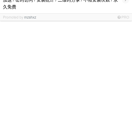
久免费
Promoted by
mzshxz
PRO