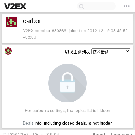
carbon
V2EX member #30866, joined on 2012-12-19 08:45:52
+08:00
切换主题列表
Per carbon's settings, the topics list is hidden
Deals
info, including closed deals, is not hidden
© 2026 V2EX · 10ms · 3.9.8.5
About
·
Language