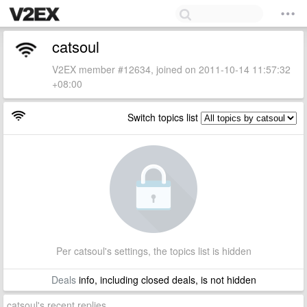
catsoul
V2EX member #12634, joined on 2011-10-14 11:57:32
+08:00
Switch topics list
Per catsoul's settings, the topics list is hidden
Deals
info, including closed deals, is not hidden
catsoul's recent replies