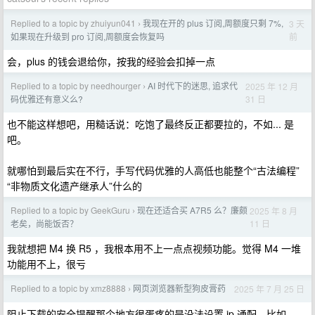
Replied to a topic by zhuiyun041
我现在开的 plus 订阅,周额度只剩 7%,
3 天
›
前
如果现在升级到 pro 订阅,周额度会恢复吗
会，plus 的钱会退给你，按我的经验会扣掉一点
Replied to a topic by needhourger
AI 时代下的迷思, 追求代
2025 年 12 月
›
31 日
码优雅还有意义么?
也不能这样想吧，用糙话说：吃饱了最终反正都要拉的，不如... 是
吧。
就哪怕到最后实在不行，手写代码优雅的人高低也能整个“古法编程”
“非物质文化遗产继承人”什么的
Replied to a topic by GeekGuru
现在还适合买 A7R5 么？廉颇
2025 年 8 月
›
11 日
老矣，尚能饭否？
我就想把 M4 换 R5 ，我根本用不上一点点视频功能。觉得 M4 一堆
功能用不上，很亏
Replied to a topic by xmz8888
网页浏览器新型狗皮膏药
2025 年 7 月 25 日
›
阻止下载的安全提醒那个地方很蛋疼的是没法设置 ip 通配，比如