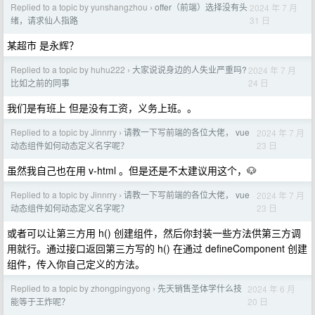
Replied to a topic by yunshangzhou
offer（前端）选择没有头
2024 年 7 月
›
31 日
绪，请求仙人指路
某超市 是永辉？
Replied to a topic by huhu222
大家说说身边的人失业严重吗?
2024 年 7 月
›
24 日
比如之前的同事
我们是有班上 但是没有工资，义务上班。。
Replied to a topic by Jinnrry
请教一下写前端的各位大佬， vue
2024 年 7 月
›
23 日
动态组件如何动态定义名字呢？
虽然我自己也在用 v-html 。但是还是不太建议用这个，🐶
Replied to a topic by Jinnrry
请教一下写前端的各位大佬， vue
2024 年 7 月
›
23 日
动态组件如何动态定义名字呢？
或者可以让第三方用 h() 创建组件，然后你封装一些方法供第三方调
用就行。通过接口返回第三方写的 h() 在通过 defineComponent 创建
组件，传入你自己定义的方法。
Replied to a topic by zhongpingyong
先天销售圣体学什么技
2024 年 6 月
›
20 日
能等于王炸呢？