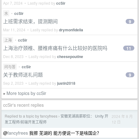
Apr 7, 2024 • Lastly replied by
ccSir
水
•
ccSir
上班需求结束，提测期间
9
Mar 11, 2024 • Lastly replied by
drymonfidelia
上海
•
ccSir
上海治疗颈椎、腰椎疼痛有什么比较好的医院吗
11
Dec 8, 2023 • Lastly replied by
cheesepoutine
问与答
•
ccSir
关于教师送礼问题
9
Sep 2, 2023 • Lastly replied by
justin2018
More topics by ccSir
»
ccSir's recent replies
Replied to a topic by fancyfrees
安徽芜湖高薪职位： Unity 开
2024 年 8 月
›
12 日
发工程师/前端开发工程师
@
fancyfrees
我擦 芜湖的 能方便说一下是啥国企？