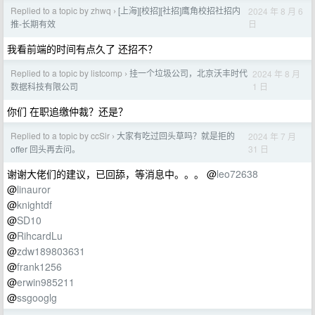
Replied to a topic by zhwq
[上海][校招][社招]鹰角校招社招内
2024 年 8 月 6
›
日
推-长期有效
我看前端的时间有点久了 还招不？
Replied to a topic by listcomp
挂一个垃圾公司，北京沃丰时代
2024 年 8 月
›
1 日
数据科技有限公司
你们 在职追缴仲裁？还是？
Replied to a topic by ccSir
大家有吃过回头草吗？就是拒的
2024 年 7 月
›
31 日
offer 回头再去问。
谢谢大佬们的建议，已回舔，等消息中。。。 @
leo72638
@
linauror
@
knightdf
@
SD10
@
RihcardLu
@
zdw189803631
@
frank1256
@
erwin985211
@
ssgooglg