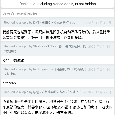
Deals
info, including closed deals, is not hidden
ceyes's recent replies
Replied to a topic by DKT
HSBC HK app 是挂了么
2022 年 11 月 14 日
›
我前两天也遇到了，发现应该是换手机自动迁移导致的，后来删除重
装重新登录搞定。好在旧手机还没抹，还能用令牌。
Replied to a topic by Stash
iOS Clash 客户端的新选择，内
2022 年 3 月 10
›
日
附兑换码
支持，想试试
Replied to a topic by hackingwu
对未连接的 WiFi 攻击致其
2021 年 2 月 10
›
日
无法上网
ettercap
Replied to a topic by lyog
求租房建议，酒仙桥附近上班
2020 年 12 月 27 日
›
酒仙桥那一片是出名的堵车，地铁只有 14 号线，推荐找个可以自行
车通勤的租房，梵谷水郡 小区环境还不错 有很多自如的房子，沿途的
小区也都可以看看，电子城小区、卡布奇诺…