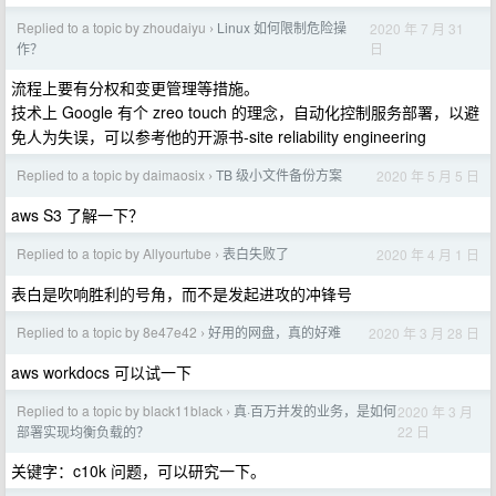
Replied to a topic by zhoudaiyu
Linux 如何限制危险操
2020 年 7 月 31
›
日
作？
流程上要有分权和变更管理等措施。
技术上 Google 有个 zreo touch 的理念，自动化控制服务部署，以避
免人为失误，可以参考他的开源书-site reliability engineering
Replied to a topic by daimaosix
TB 级小文件备份方案
2020 年 5 月 5 日
›
aws S3 了解一下？
Replied to a topic by Allyourtube
表白失败了
2020 年 4 月 1 日
›
表白是吹响胜利的号角，而不是发起进攻的冲锋号
Replied to a topic by 8e47e42
好用的网盘，真的好难
2020 年 3 月 28 日
›
aws workdocs 可以试一下
Replied to a topic by black11black
真·百万并发的业务，是如何
2020 年 3 月
›
22 日
部署实现均衡负载的？
关键字：c10k 问题，可以研究一下。