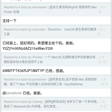
Replied to a topic by damsaadx
[送永久激活码]RightX 增强你的 Mac
7 月 6
›
日
Finder 右键
支持一下
Replied to a topic by moluuser
TransOne： macOS 原生菜单栏翻译
7 月 3
›
日
工具
已经装上，挺好用的。希望楼主给个码。谢谢。
Y2ZjYm95NzdAZ21haWwuY29t
Replied to a topic by iPocket
一个 MacOS 右键新建文件的拓展应用，
4 月
›
21 日
我知道本站大佬应该用不上😄
6WMTFTK36RJP7AWTYP 已用，感谢。
Replied to a topic by paradoxie
[送终身会员] 迫于饱受 Mac 系统的折
1 月
›
19 日
磨，搓了个 Mac 平台的输入法自动切换工具 - InputSwitcher
@
paradoxie
已收。谢谢。
Replied to a topic by Ceelog
[送码][终身会员] 当年为了省一千多块钱，
1 月
›
18 日
我买了 Macbook 8G 内存版，现在发现...