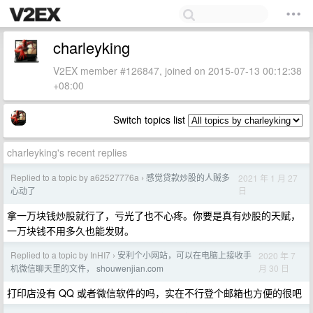
charleyking
V2EX member #126847, joined on 2015-07-13 00:12:38
+08:00
Switch topics list
charleyking's recent replies
Replied to a topic by a62527776a
感觉贷款炒股的人贼多
2021 年 1 月 27
›
日
心动了
拿一万块钱炒股就行了，亏光了也不心疼。你要是真有炒股的天赋，
一万块钱不用多久也能发财。
Replied to a topic by InHI7
安利个小网站，可以在电脑上接收手
2020 年 7
›
月 30 日
机微信聊天里的文件， shouwenjian.com
打印店没有 QQ 或者微信软件的吗，实在不行登个邮箱也方便的很吧