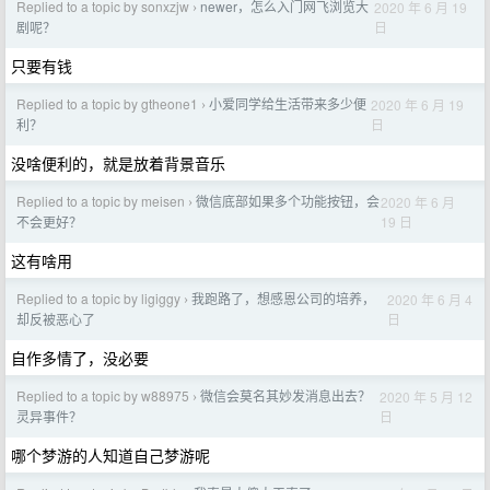
Replied to a topic by sonxzjw
newer，怎么入门网飞浏览大
2020 年 6 月 19
›
日
剧呢？
只要有钱
Replied to a topic by gtheone1
小爱同学给生活带来多少便
2020 年 6 月 19
›
日
利？
没啥便利的，就是放着背景音乐
Replied to a topic by meisen
微信底部如果多个功能按钮，会
2020 年 6 月
›
19 日
不会更好？
这有啥用
Replied to a topic by ligiggy
我跑路了，想感恩公司的培养，
2020 年 6 月 4
›
日
却反被恶心了
自作多情了，没必要
Replied to a topic by w88975
微信会莫名其妙发消息出去？
2020 年 5 月 12
›
日
灵异事件？
哪个梦游的人知道自己梦游呢