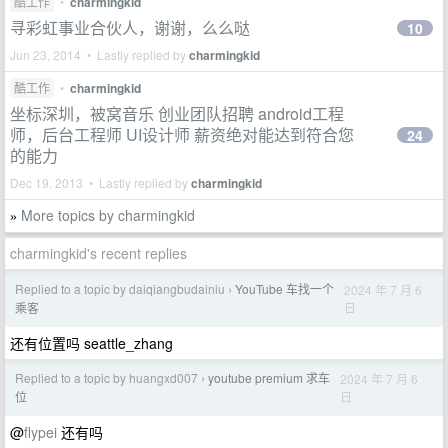
酷工作
•
charmingkid
寻彩虹事业合伙人，谢谢，么么哒
10
Jun 23, 2014 • Lastly replied by
charmingkid
酷工作
•
charmingkid
坐标深圳，被窝音乐 创业团队招聘 android工程
师，后台工程师 UI设计师 薪资绝对能达到符合您
24
的能力
Dec 19, 2013 • Lastly replied by
charmingkid
More topics by charmingkid
»
charmingkid's recent replies
Replied to a topic by daiqiangbudainiu
YouTube 车找一个
2024 年 7 月 6
›
日
乘客
还有位置吗 seattle_zhang
Replied to a topic by huangxd007
youtube premium 求车
2024 年 7 月 6
›
日
位
@
flypei
还有吗