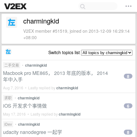
charmingkid
V2EX member #51519, joined on 2013-12-09 16:29:14
+08:00
Switch topics list
二手交易
•
charmingkid
Macbook pro ME865， 2013 年底的版本， 2014
8
年中入手
Aug 7, 2016 • Lastly replied by
charmingkid
求职
•
charmingkid
iOS 开发求个事情做
6
May 17, 2016 • Lastly replied by
charmingkid
iDev
•
charmingkid
udacity nanodegree 一起学
8