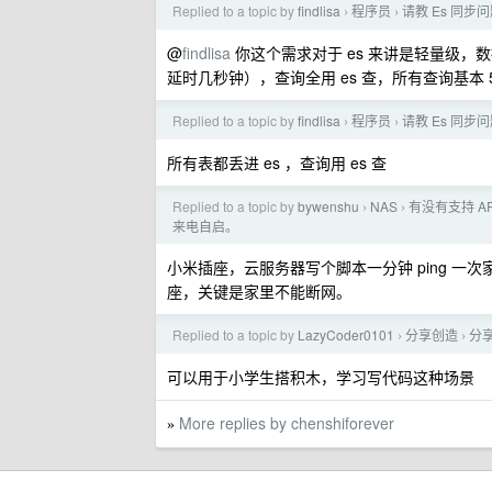
Replied to a topic by
findlisa
程序员
请教 Es 同步
›
›
@
findlisa
你这个需求对于 es 来讲是轻量级，
延时几秒钟），查询全用 es 查，所有查询基本 5
Replied to a topic by
findlisa
程序员
请教 Es 同步
›
›
所有表都丢进 es ，查询用 es 查
Replied to a topic by
bywenshu
NAS
有没有支持 
›
›
来电自启。
小米插座，云服务器写个脚本一分钟 ping 
座，关键是家里不能断网。
Replied to a topic by
LazyCoder0101
分享创造
分
›
›
可以用于小学生搭积木，学习写代码这种场景
More replies by chenshiforever
»