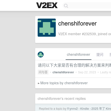
chenshiforever
V2EX member #232539, joined on
chenshiforever
提问
请问以下大家是否有合理的解决方案来判
问与答
•
chenshiforever
•
Sep 22, 2023
• Lastly r
More topics by chenshiforever
»
chenshiforever's recent replies
Replied to a topic by
f1ynnv2
Kindle
2025 年了 
›
›