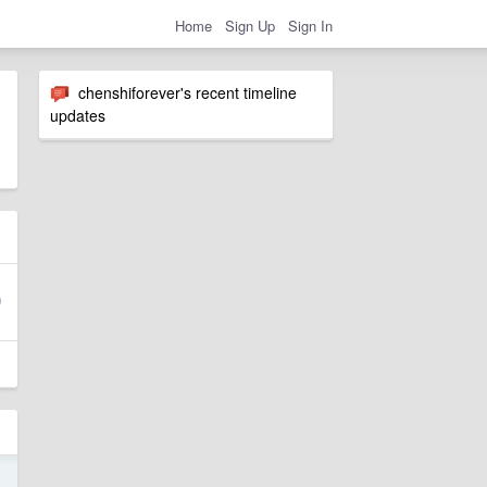
Home
Sign Up
Sign In
chenshiforever's recent timeline
updates
5