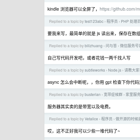
kindle 浏览器可以全屏了，
https://github.com/m
Replied to a topic by
test123abc
程序员
PHP 处理百
›
›
要我来写，最简单的就是 js 读出来，保存在
Replied to a topic by
billzhuang
问与答
微信服务号
›
›
自己写代码开发吧，或者花钱一两千找人写
Replied to a topic by
subtleworks
Node.js
请教大家
›
›
async 怎么会中断呢，，你用 gpt 检查下你代
Replied to a topic by
busterian
宽带症候群
家里服
›
›
服务器其实卖的是带宽以及电费。
Replied to a topic by
Vetalice
程序员
做开源的时候遇
›
›
哎，这不正好我可以少些一堆代码了~